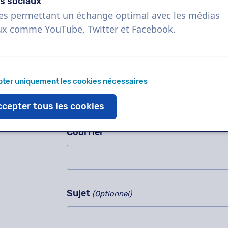
Demandez-nous n'importe quoi
s sociaux
Veuillez ne pas compléter ce champ
es permettant un échange optimal avec les médias
Contactez-nous pour un enregistremen
ux comme YouTube, Twitter et Facebook.
notre méthode de travail, des proj
immédiatement !
Nom
ter uniquement les cookies nécessaires
cepter tous les cookies
Courriel
Sujet
(Optionnel)