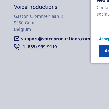
Média
VoiceProductions
Cooki
socia
Gaston Crommenlaan 8
9050
Gent
Belgium
support@voiceproductions.com
Accep
1 (855) 999-9119
Ac