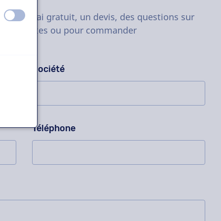
 !
éteint
activé
t d'essai gratuit, un devis, des questions sur
ets complexes ou pour commander
Société
Téléphone