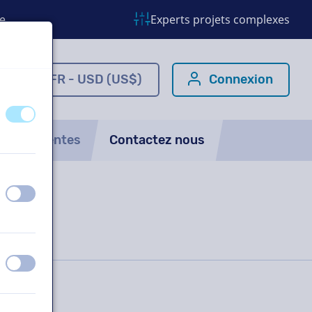
e
Experts projets complexes
om
FR - USD (US$)
Connexion
éteint
activé
ns fréquentes
Contactez nous
éteint
activé
éteint
activé