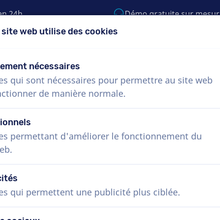
en 24h
Démo gratuite sur mesur
 site web utilise des cookies
5) 999-9119
support@voiceproductions.c
tement nécessaires
es qui sont nécessaires pour permettre au site web
Menu
nctionner de manière normale.
Procédure
Services
Nouvelles
Questio
ionnels
es permettant d'améliorer le fonctionnement du
eb.
cités
es qui permettent une publicité plus ciblée.