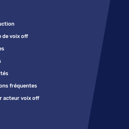
uction
de voix off
es
s
ités
ons fréquentes
 acteur voix off