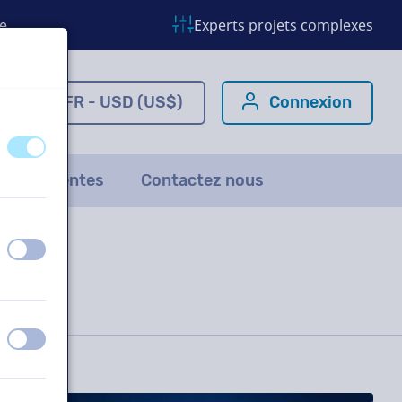
e
Experts projets complexes
om
FR - USD (US$)
Connexion
éteint
activé
ns fréquentes
Contactez nous
éteint
activé
éteint
activé