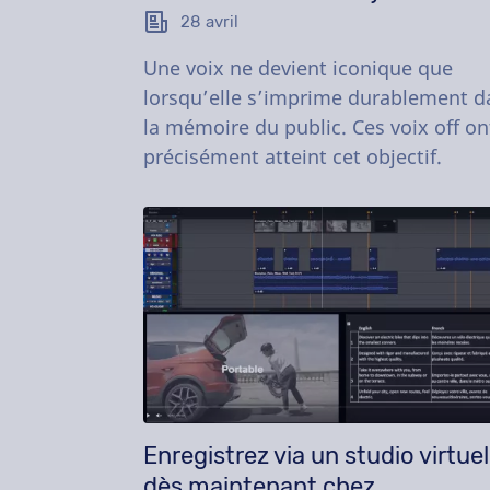
28 avril
Une voix ne devient iconique que
lorsqu’elle s’imprime durablement d
la mémoire du public. Ces voix off on
précisément atteint cet objectif.
Enregistrez via un studio virtuel
dès maintenant chez