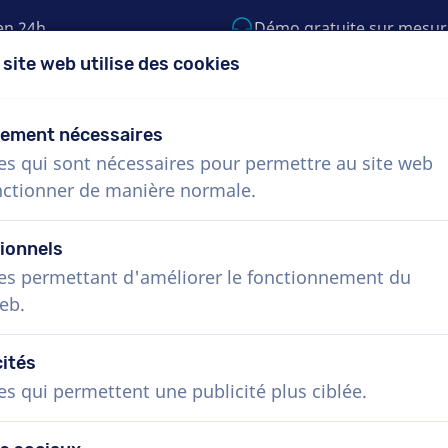
en 24h
Démo gratuite sur mesur
 site web utilise des cookies
5) 999-9119
support@voiceproductions.c
tement nécessaires
es qui sont nécessaires pour permettre au site web
Menu
nctionner de manière normale.
Procédure
Services
Nouvelles
Questio
ionnels
es permettant d'améliorer le fonctionnement du
eb.
cités
es qui permettent une publicité plus ciblée.