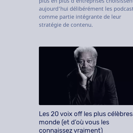
plus en plus d’entreprises choisissen
aujourd’hui délibérément les podcas
comme partie intégrante de leur
stratégie de contenu.
Les 20 voix off les plus célèbres
monde (et d’où vous les
connaissez vraiment)