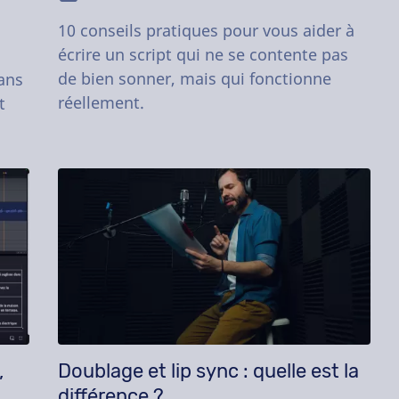
10 conseils pratiques pour vous aider à
écrire un script qui ne se contente pas
de bien sonner, mais qui fonctionne
ans
réellement.
t
,
Doublage et lip sync : quelle est la
différence ?