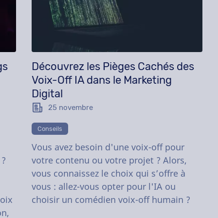
gs
Découvrez les Pièges Cachés des
Voix-Off IA dans le Marketing
Digital
25 novembre
Conseils
Vous avez besoin d'une voix-off pour
 ?
votre contenu ou votre projet ? Alors,
vous connaissez le choix qui s’offre à
vous : allez-vous opter pour l'IA ou
oix
choisir un comédien voix-off humain ?
on,