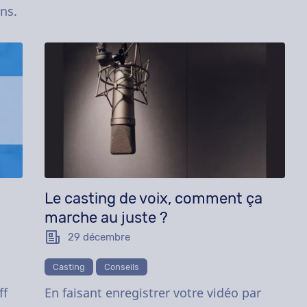
ns.
Le casting de voix, comment ça
marche au juste ?
29 décembre
Casting
Conseils
ff
En faisant enregistrer votre vidéo par