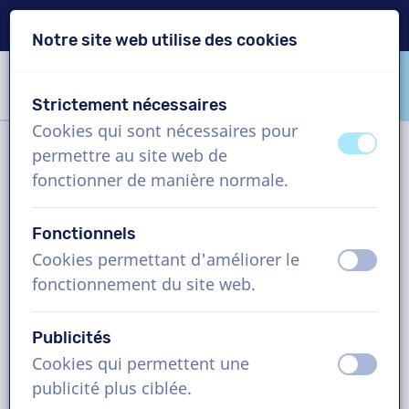
Livraison en 24h
Notre site web utilise des cookies
Passer le contenu
Passer le choix de langue
Strictement nécessaires
VoiceProductions
Cookies qui sont nécessaires pour
éteint
activ
permettre au site web de
Filtre
fonctionner de manière normale.
Fonctionnels
Projet
Cookies permettant d'améliorer le
éteint
activ
fonctionnement du site web.
Comment cela fonctionne ?
Publicités
Cookies qui permettent une
Comédiens voix off en Flamand,
éteint
activ
publicité plus ciblée.
vidéo d'entreprise, homme et