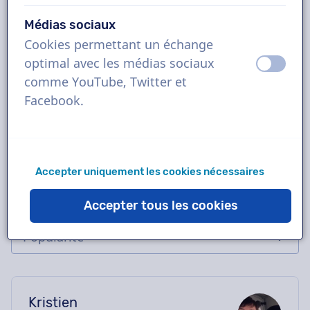
femme
Médias sociaux
Réservez la voix off flamande idéale en
Cookies permettant un échange
quelques clics ou demandez une démo
optimal avec les médias sociaux
éteint
activ
gratuite. La plupart des voix off livrent en
comme YouTube, Twitter et
moins de 24 heures. Une fois votre
Facebook.
commande passée, vous serez en contact
direct avec le comédien via notre chatbox.
Besoin d'aide pour le casting ? Envoyez-nous
Accepter uniquement les cookies nécessaires
un e-mail, nous vous aiderons avec plaisir.
Accepter tous les cookies
Kristien