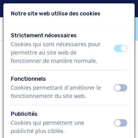
Livraison en 24h
Notre site web utilise des cookies
Passer le contenu
Passer le choix de langue
Strictement nécessaires
VoiceProductions
Cookies qui sont nécessaires pour
éteint
activ
permettre au site web de
Elke
fonctionner de manière normale.
Femme, Belgique
Fonctionnels
US$ 304,95
+TVA
Cookies permettant d'améliorer le
éteint
activ
fonctionnement du site web.
Vidéo d'entreprise , 1 - 250 mots
Créer projet
Publicités
Cookies qui permettent une
éteint
activ
Demandez une démo gratuite
publicité plus ciblée.