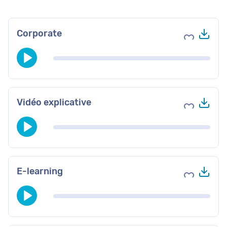
Tél
Corporate
Ajouter au
Tél
Vidéo explicative
Ajouter au
Tél
E-learning
Ajouter au