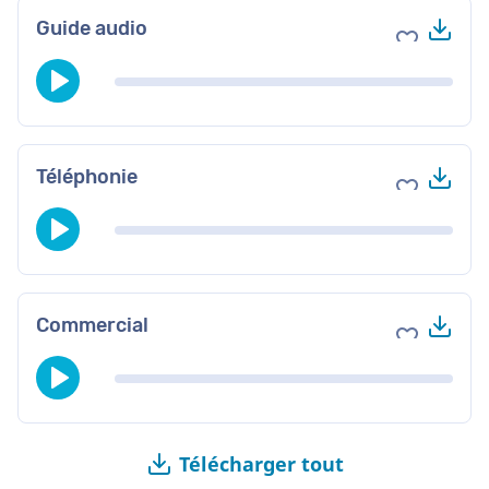
Tél
Guide audio
Ajouter au
Tél
Téléphonie
Ajouter au
Tél
Commercial
Ajouter au
Télécharger tout