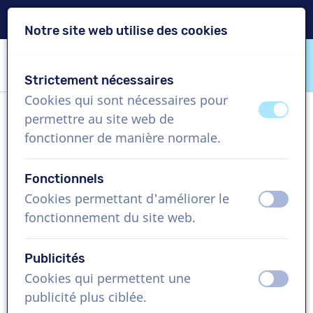
Livraison en 24h
Notre site web utilise des cookies
Passer le contenu
Passer le choix de langue
Strictement nécessaires
VoiceProductions
Cookies qui sont nécessaires pour
éteint
activ
permettre au site web de
Ann B
fonctionner de manière normale.
Femme, Belgique
Fonctionnels
US$ 274,95
+TVA
Cookies permettant d'améliorer le
éteint
activ
fonctionnement du site web.
Vidéo d'entreprise , 1 - 250 mots
Créer projet
Publicités
Cookies qui permettent une
éteint
activ
Demandez une démo gratuite
publicité plus ciblée.