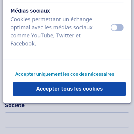
Médias sociaux
Cookies permettant un échange
Demandez-nous n'importe quoi !
Veuillez ne pas compléter ce champ
optimal avec les médias sociaux
éteint
activ
Contactez-nous pour un enregistrement d'essai
comme YouTube, Twitter et
gratuit, un devis, des questions sur notre
Facebook.
méthode de travail, des projets complexes ou
pour commander immédiatement !
Nom
Accepter uniquement les cookies nécessaires
Accepter tous les cookies
Société