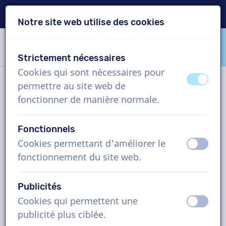
Livraison en 24h
Notre site web utilise des cookies
Passer le contenu
Passer le choix de langue
Strictement nécessaires
VoiceProductions
Cookies qui sont nécessaires pour
éteint
activ
permettre au site web de
Contact
fonctionner de manière normale.
Fonctionnels
VoiceProductions
Cookies permettant d'améliorer le
éteint
activ
Gaston Crommenlaan 8
fonctionnement du site web.
9050
Gent
Belgium
Publicités
support@voiceproductions.com
Cookies qui permettent une
éteint
activ
1 (855) 999-9119
publicité plus ciblée.