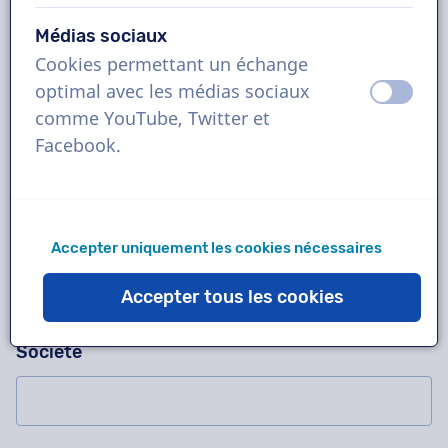
Médias sociaux
Cookies permettant un échange
Demandez-nous n'importe quoi !
Veuillez ne pas compléter ce champ
optimal avec les médias sociaux
éteint
activ
Contactez-nous pour un enregistrement d'essai
comme YouTube, Twitter et
gratuit, un devis, des questions sur notre
Facebook.
méthode de travail, des projets complexes ou
pour commander immédiatement !
Nom
Accepter uniquement les cookies nécessaires
Accepter tous les cookies
Société