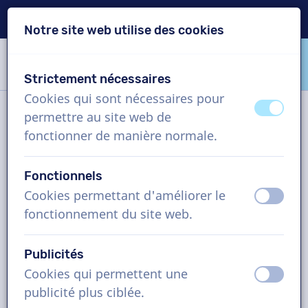
Livraison en 24h
Notre site web utilise des cookies
Passer le contenu
Passer le choix de langue
Strictement nécessaires
VoiceProductions
Cookies qui sont nécessaires pour
éteint
activ
permettre au site web de
Contact
fonctionner de manière normale.
Fonctionnels
VoiceProductions
Cookies permettant d'améliorer le
éteint
activ
Gaston Crommenlaan 8
fonctionnement du site web.
9050
Gent
Belgium
Publicités
support@voiceproductions.com
Cookies qui permettent une
éteint
activ
1 (855) 999-9119
publicité plus ciblée.