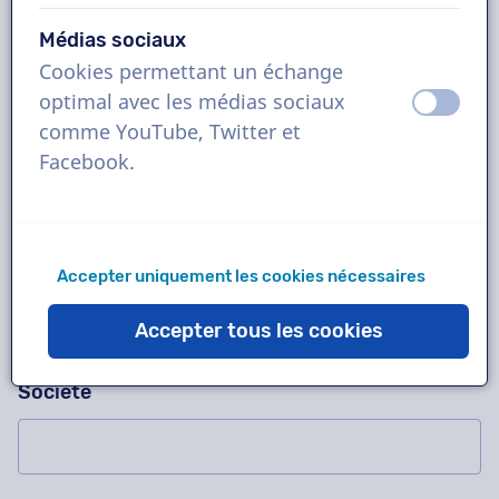
Médias sociaux
Cookies permettant un échange
Demandez-nous n'importe quoi !
Veuillez ne pas compléter ce champ
optimal avec les médias sociaux
éteint
activ
Contactez-nous pour un enregistrement d'essai
comme YouTube, Twitter et
gratuit, un devis, des questions sur notre
Facebook.
méthode de travail, des projets complexes ou
pour commander immédiatement !
Nom
Accepter uniquement les cookies nécessaires
Accepter tous les cookies
Société