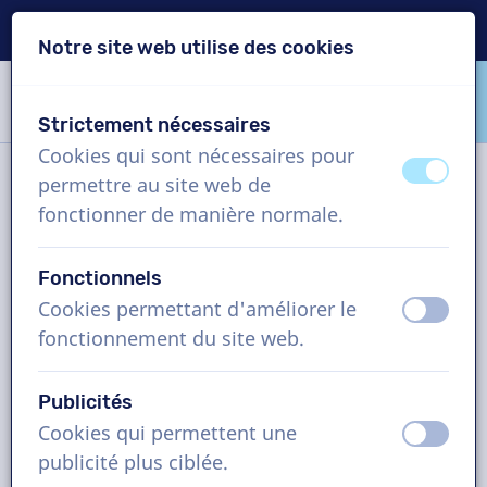
Livraison en 24h
Notre site web utilise des cookies
Passer le contenu
Passer le choix de langue
Strictement nécessaires
VoiceProductions
Cookies qui sont nécessaires pour
éteint
activ
permettre au site web de
Contact
fonctionner de manière normale.
Fonctionnels
VoiceProductions
Cookies permettant d'améliorer le
éteint
activ
Gaston Crommenlaan 8
fonctionnement du site web.
9050
Gent
Belgium
Publicités
support@voiceproductions.com
Cookies qui permettent une
éteint
activ
1 (855) 999-9119
publicité plus ciblée.