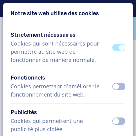
Livraison en 24h
Notre site web utilise des cookies
Passer le contenu
Passer le choix de langue
Strictement nécessaires
VoiceProductions
Cookies qui sont nécessaires pour
éteint
activ
permettre au site web de
Contact
fonctionner de manière normale.
Fonctionnels
VoiceProductions
Cookies permettant d'améliorer le
éteint
activ
Gaston Crommenlaan 8
fonctionnement du site web.
9050
Gent
Belgium
Publicités
support@voiceproductions.com
Cookies qui permettent une
éteint
activ
1 (855) 999-9119
publicité plus ciblée.