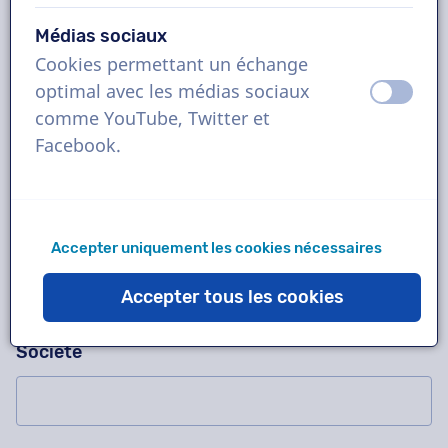
Médias sociaux
Cookies permettant un échange
Demandez-nous n'importe quoi !
Veuillez ne pas compléter ce champ
optimal avec les médias sociaux
éteint
activ
Contactez-nous pour un enregistrement d'essai
comme YouTube, Twitter et
gratuit, un devis, des questions sur notre
Facebook.
méthode de travail, des projets complexes ou
pour commander immédiatement !
Nom
Accepter uniquement les cookies nécessaires
Accepter tous les cookies
Société