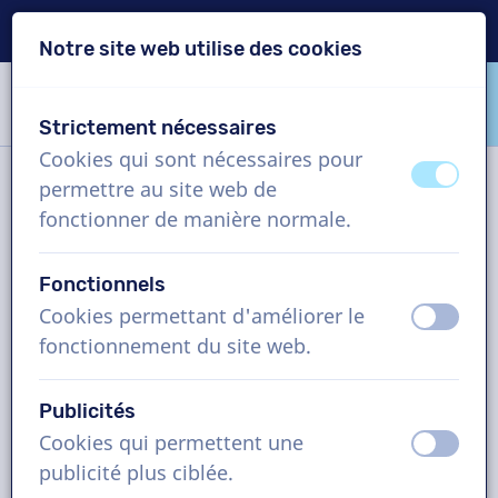
Livraison en 24h
Notre site web utilise des cookies
Passer le contenu
Passer le choix de langue
Strictement nécessaires
VoiceProductions
Cookies qui sont nécessaires pour
éteint
activ
permettre au site web de
Contact
fonctionner de manière normale.
Fonctionnels
VoiceProductions
Cookies permettant d'améliorer le
éteint
activ
Gaston Crommenlaan 8
fonctionnement du site web.
9050
Gent
Belgium
Publicités
support@voiceproductions.com
Cookies qui permettent une
éteint
activ
1 (855) 999-9119
publicité plus ciblée.