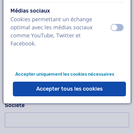
Médias sociaux
Cookies permettant un échange
Demandez-nous n'importe quoi !
Veuillez ne pas compléter ce champ
optimal avec les médias sociaux
éteint
activ
Contactez-nous pour un enregistrement d'essai
comme YouTube, Twitter et
gratuit, un devis, des questions sur notre
Facebook.
méthode de travail, des projets complexes ou
pour commander immédiatement !
Nom
Accepter uniquement les cookies nécessaires
Accepter tous les cookies
Société