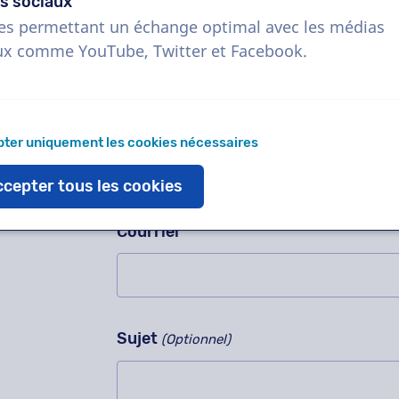
Demandez-nous n'importe quoi
s sociaux
Veuillez ne pas compléter ce champ
es permettant un échange optimal avec les médias
Contactez-nous pour un enregistremen
ux comme YouTube, Twitter et Facebook.
notre méthode de travail, des proj
immédiatement !
Nom
ter uniquement les cookies nécessaires
cepter tous les cookies
Courriel
Sujet
(Optionnel)