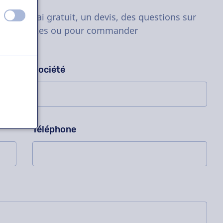
 !
éteint
activé
t d'essai gratuit, un devis, des questions sur
ets complexes ou pour commander
Société
Téléphone