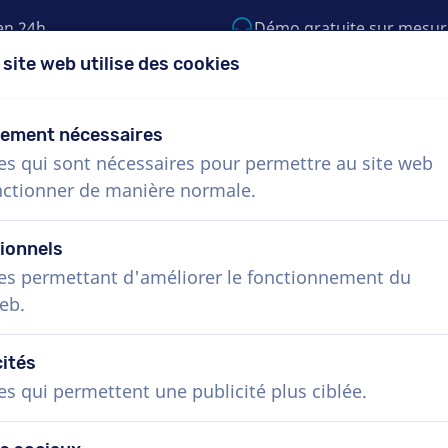
en 24h
Démo gratuite sur mesur
 site web utilise des cookies
5) 999-9119
support@voiceproductions.c
tement nécessaires
es qui sont nécessaires pour permettre au site web
Menu
nctionner de manière normale.
Procédure
Services
Nouvelles
Questio
ionnels
es permettant d'améliorer le fonctionnement du
eb.
cités
es qui permettent une publicité plus ciblée.