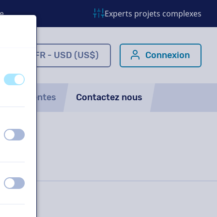
e
Experts projets complexes
om
FR - USD (US$)
Connexion
éteint
activé
ns fréquentes
Contactez nous
éteint
activé
éteint
activé