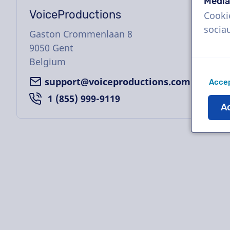
Média
VoiceProductions
Cooki
socia
Gaston Crommenlaan 8
9050
Gent
Belgium
support@voiceproductions.com
Accep
1 (855) 999-9119
Ac