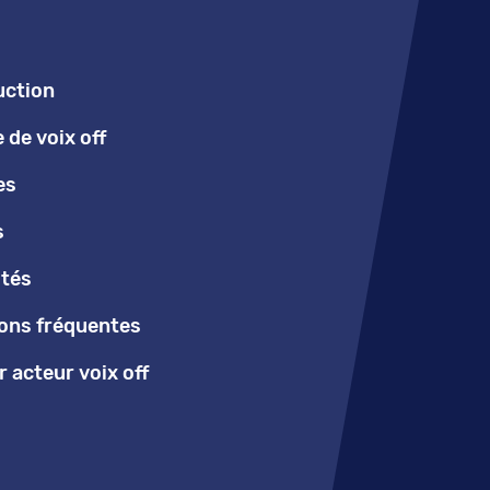
uction
de voix off
es
s
ités
ons fréquentes
 acteur voix off