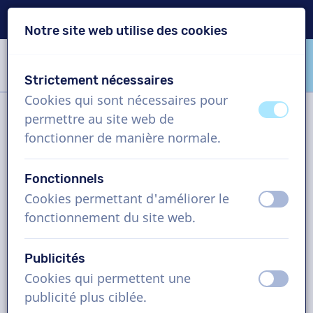
Livraison en 24h
Notre site web utilise des cookies
Passer le contenu
Passer le choix de langue
Strictement nécessaires
VoiceProductions
Cookies qui sont nécessaires pour
éteint
activ
permettre au site web de
Filtre
fonctionner de manière normale.
Fonctionnels
Projet
Cookies permettant d'améliorer le
éteint
activ
fonctionnement du site web.
Comment cela fonctionne ?
Publicités
Cookies qui permettent une
Comédiens voix off en Anglais
éteint
activ
publicité plus ciblée.
(Australie), vidéo explicative,