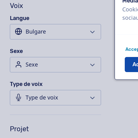
Média
Voix
Cooki
socia
Langue
Accep
Sexe
Ac
Type de voix
Projet