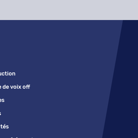
uction
de voix off
es
s
ités