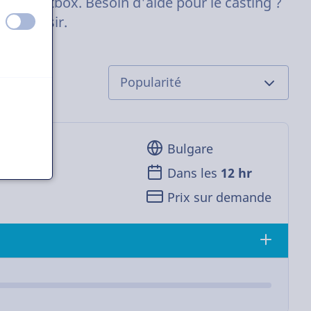
otre chatbox. Besoin d'aide pour le casting ?
ec plaisir.
éteint
activé
Bulgare
Dans les
12 hr
Prix sur demande