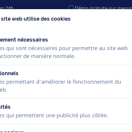
en 24h
Démo gratuite sur mesur
 site web utilise des cookies
5) 999-9119
support@voiceproductions.c
tement nécessaires
es qui sont nécessaires pour permettre au site web
Menu
nctionner de manière normale.
Procédure
Services
Nouvelles
Questio
ionnels
es permettant d'améliorer le fonctionnement du
eb.
Comédiens voix off en Bulgar
cités
es qui permettent une publicité plus ciblée.
Réservez la voix off bulgare idéale en quelqu
plupart des voix off livrent en moins de 24 h