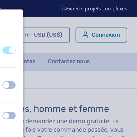
e
Experts projets complexes
om
FR - USD (US$)
Connexion
éteint
activé
ns fréquentes
Contactez nous
éteint
activé
e, autres, homme et femme
éteint
activé
es clics ou demandez une démo gratuite. La
eures. Une fois votre commande passée, vous