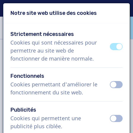
Livraison en 24h
Notre site web utilise des cookies
Passer le contenu
Passer le choix de langue
Strictement nécessaires
VoiceProductions
Cookies qui sont nécessaires pour
éteint
activ
permettre au site web de
Filtre
fonctionner de manière normale.
Fonctionnels
Projet
Cookies permettant d'améliorer le
éteint
activ
fonctionnement du site web.
Comment cela fonctionne ?
Publicités
Cookies qui permettent une
Comédiens voix off en Espagnol
éteint
activ
publicité plus ciblée.
(Catalogne), spot publicitaire radio,