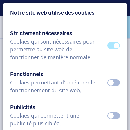
Livraison en 24h
Notre site web utilise des cookies
Passer le contenu
Passer le choix de langue
Strictement nécessaires
VoiceProductions
Cookies qui sont nécessaires pour
éteint
activ
permettre au site web de
Filtre
fonctionner de manière normale.
Fonctionnels
Projet
Cookies permettant d'améliorer le
éteint
activ
fonctionnement du site web.
Comment cela fonctionne ?
Publicités
Cookies qui permettent une
Comédiens voix off en Français
éteint
activ
publicité plus ciblée.
(Canada), vidéo explicative,