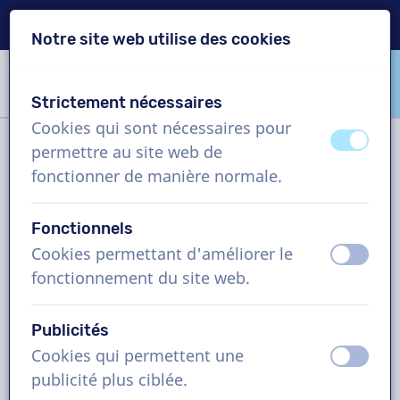
Livraison en 24h
Notre site web utilise des cookies
Passer le contenu
Passer le choix de langue
Strictement nécessaires
VoiceProductions
Cookies qui sont nécessaires pour
éteint
activ
permettre au site web de
Filtre
fonctionner de manière normale.
Fonctionnels
Projet
Cookies permettant d'améliorer le
éteint
activ
fonctionnement du site web.
Comment cela fonctionne ?
Publicités
Cookies qui permettent une
Comédiens voix off en Polonais,
éteint
activ
publicité plus ciblée.
vidéo explicative, homme et