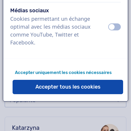
femme
Médias sociaux
Réservez la voix off polonaise idéale en
Cookies permettant un échange
quelques clics ou demandez une démo
optimal avec les médias sociaux
éteint
activ
gratuite. La plupart des voix off livrent en
comme YouTube, Twitter et
moins de 24 heures. Une fois votre
Facebook.
commande passée, vous serez en contact
direct avec le comédien via notre chatbox.
Besoin d'aide pour le casting ? Envoyez-nous
Accepter uniquement les cookies nécessaires
un e-mail, nous vous aiderons avec plaisir.
Accepter tous les cookies
Katarzyna