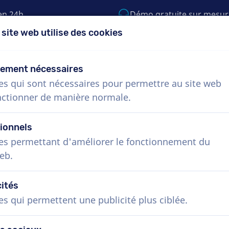
en 24h
Démo gratuite sur mesur
 site web utilise des cookies
5) 999-9119
support@voiceproductions.c
tement nécessaires
es qui sont nécessaires pour permettre au site web
Menu
nctionner de manière normale.
Procédure
Services
Nouvelles
Questio
ionnels
es permettant d'améliorer le fonctionnement du
eb.
Comédiens voix off en Suédois, 
cités
homme et femme
es qui permettent une publicité plus ciblée.
Réservez la voix off suédoise idéale en quelq