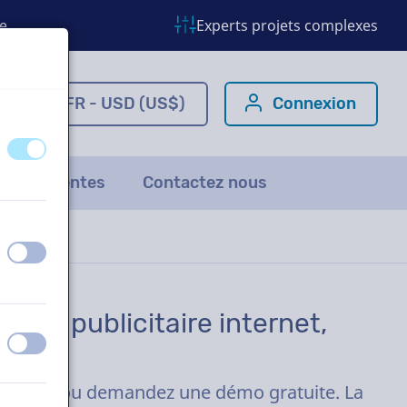
e
Experts projets complexes
om
FR - USD (US$)
Connexion
éteint
activé
ns fréquentes
Contactez nous
éteint
activé
spot publicitaire internet,
éteint
activé
ues clics ou demandez une démo gratuite. La