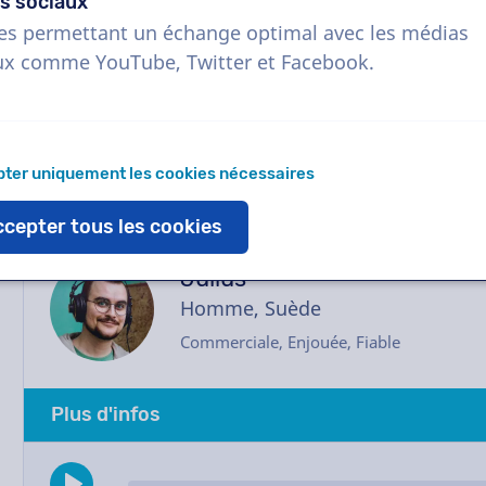
s sociaux
plupart des voix off livrent en moins de 24 h
es permettant un échange optimal avec les médias
serez en contact direct avec le comédien via n
ux comme YouTube, Twitter et Facebook.
Envoyez-nous un e-mail, nous vous aiderons av
ter uniquement les cookies nécessaires
cepter tous les cookies
Julius
Homme, Suède
Commerciale, Enjouée, Fiable
Plus d'infos