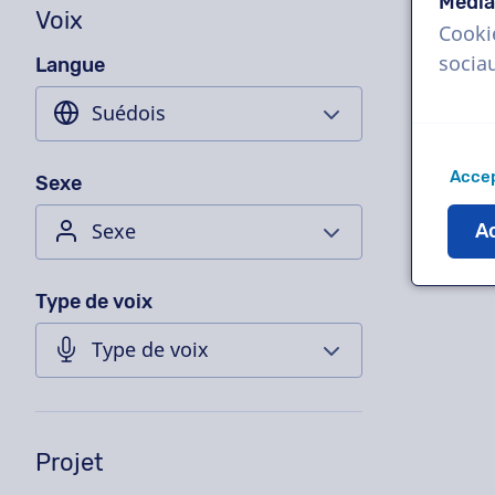
Média
Voix
Cooki
socia
Langue
Accep
Sexe
Ac
Type de voix
Projet