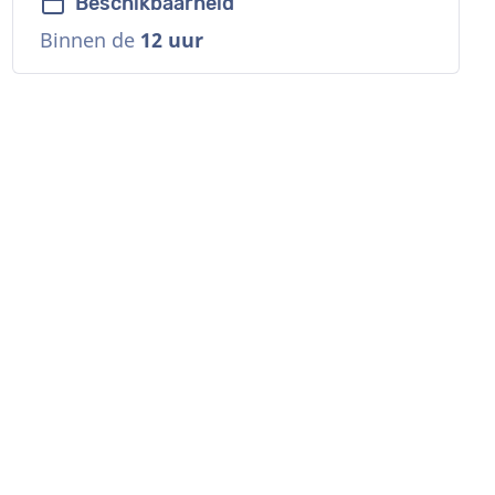
Beschikbaarheid
Binnen de
12 uur
n
n
n