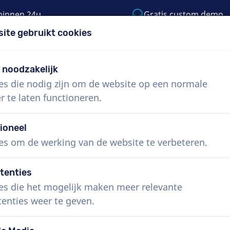
binnen 24u
Gratis custom demo
site gebruikt cookies
5) 999-9119
support@voiceproductions.co
t noodzakelijk
es die nodig zijn om de website op een normale
Menu
r te laten functioneren.
 ons
Hoe werkt het?
Diensten
Nieuws
ioneel
es om de werking van de website te verbeteren.
tenties
es die het mogelijk maken meer relevante
tenties weer te geven.