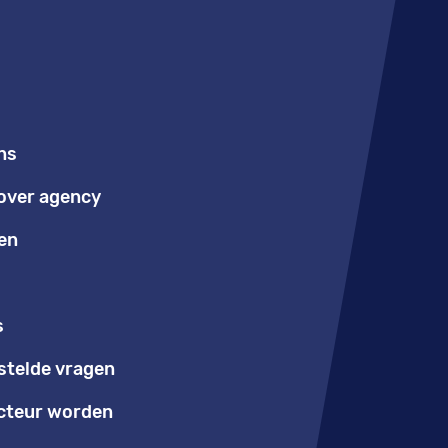
ns
over agency
en
s
stelde vragen
teur worden