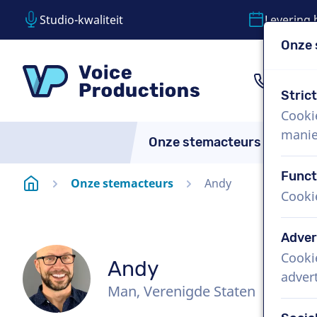
Studio-kwaliteit
Levering 
Onze 
Inhoud overslaan
Taalkeuze overslaan
VoiceProductions
1 (85
Stric
Cooki
manie
Onze stemacteurs
Over
Funct
Startpagina
Onze stemacteurs
Andy
Cooki
Adver
Cooki
Andy
adver
Man, Verenigde Staten