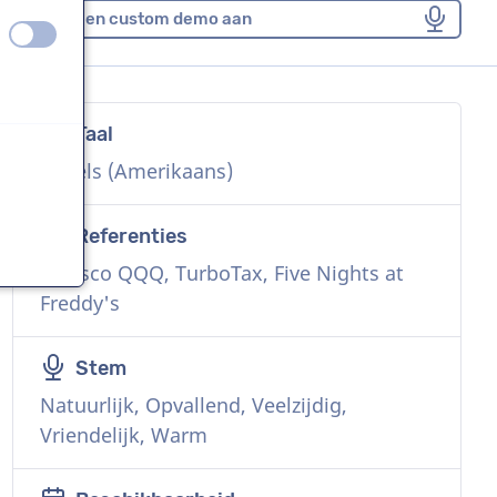
Vraag een custom demo aan
uit
aan
Taal
n
Engels (Amerikaans)
Referenties
Invesco QQQ, TurboTax, Five Nights at
n
Freddy's
Stem
Natuurlijk, Opvallend, Veelzijdig,
Vriendelijk, Warm
n