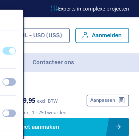
Experts in complexe projecten
m
NL - USD (US$)
Aanmelden
uit
aan
FAQ
Contacteer ons
uit
aan
US$ 399,95
Aanpassen
excl. BTW
Bedrijfsfilm , 1 - 250 woorden
uit
aan
Project aanmaken