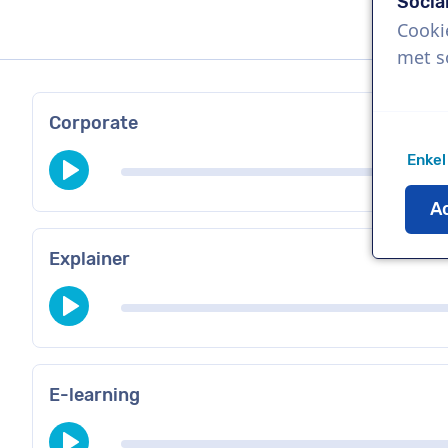
Socia
Cooki
met s
Corporate
Enkel
Ac
Explainer
E-learning