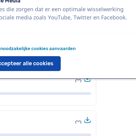
le Media
es die zorgen dat er een optimale wisselwerking
ociale media zoals YouTube, Twitter en Facebook.
Download
Voeg toe aan favoriete
 noodzakelijke cookies aanvaarden
cepteer alle cookies
Download
Voeg toe aan favoriete
Download
Voeg toe aan favoriete