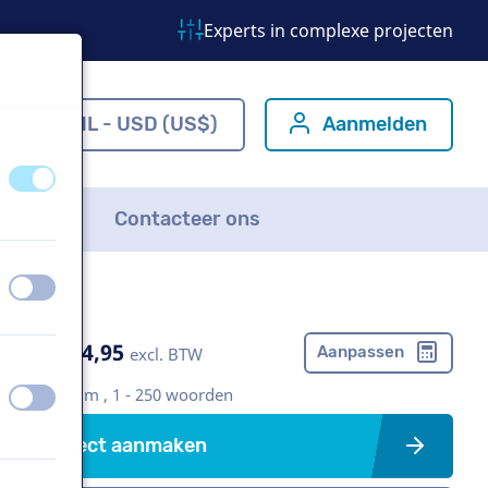
Experts in complexe projecten
m
NL - USD (US$)
Aanmelden
uit
aan
FAQ
Contacteer ons
uit
aan
US$ 274,95
Aanpassen
excl. BTW
Bedrijfsfilm , 1 - 250 woorden
uit
aan
Project aanmaken