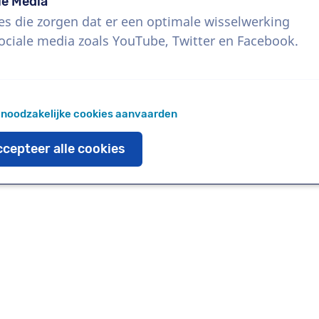
le Media
es die zorgen dat er een optimale wisselwerking
ociale media zoals YouTube, Twitter en Facebook.
Download
Voeg toe aan favoriete
 noodzakelijke cookies aanvaarden
cepteer alle cookies
oaden