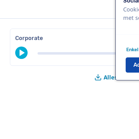
Socia
Cooki
met s
Corporate
Enkel
Ac
Alles downl