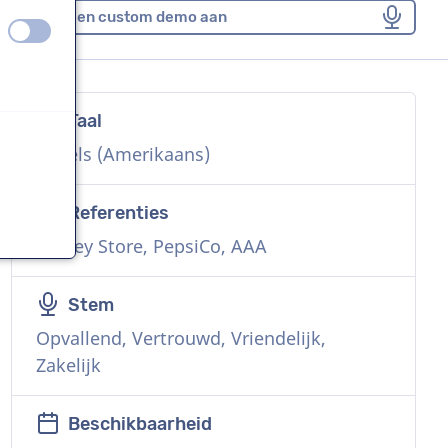
Vraag een custom demo aan
uit
aan
Taal
n
Engels (Amerikaans)
Referenties
Disney Store, PepsiCo, AAA
Stem
Opvallend, Vertrouwd, Vriendelijk,
Zakelijk
Beschikbaarheid