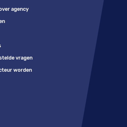
over agency
en
s
stelde vragen
teur worden