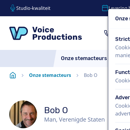
Studio-kwaliteit
Levering 
Onze 
Inhoud overslaan
Taalkeuze overslaan
VoiceProductions
1 (85
Stric
Cooki
manie
Onze stemacteurs
Over
Funct
Startpagina
Onze stemacteurs
Bob O
Cooki
Adver
Cooki
Bob O
adver
Man, Verenigde Staten