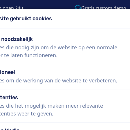
binnen 24u
Gratis custom demo
site gebruikt cookies
5) 999-9119
support@voiceproductions.co
t noodzakelijk
es die nodig zijn om de website op een normale
Menu
r te laten functioneren.
 ons
Hoe werkt het?
Diensten
Nieuws
ioneel
es om de werking van de website te verbeteren.
tenties
es die het mogelijk maken meer relevante
tenties weer te geven.