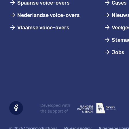
Spaanse voice-overs
Cases
Nederlandse voice-overs
Nieuw
Vlaamse voice-overs
Veelge
Stemac
Jobs
Developed with
the support of
© 2026 VoiceProductions
Privacy policy
Algemene voor