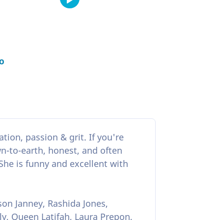
o
tion, passion & grit. If you're
wn-to-earth, honest, and often
She is funny and excellent with
son Janney, Rashida Jones,
ly, Queen Latifah, Laura Prepon,