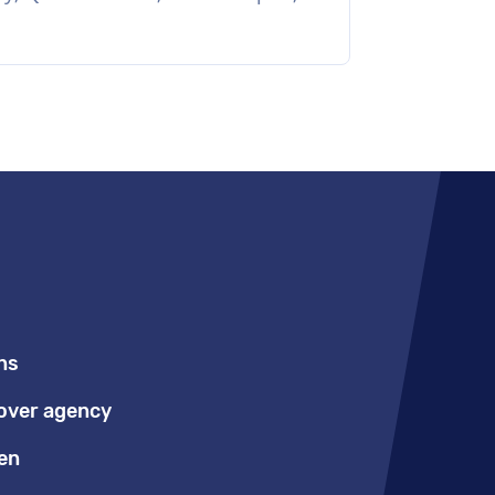
ns
over agency
en