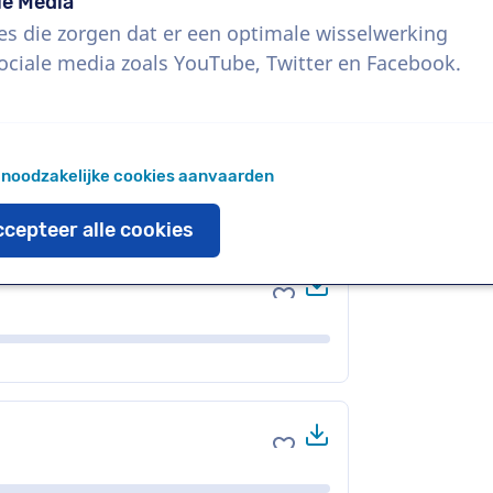
le Media
es die zorgen dat er een optimale wisselwerking
ociale media zoals YouTube, Twitter en Facebook.
Download
Voeg toe aan favoriete
 noodzakelijke cookies aanvaarden
cepteer alle cookies
Download
Voeg toe aan favoriete
Download
Voeg toe aan favoriete