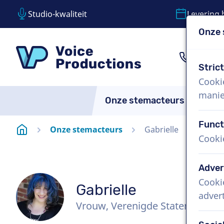
Studio-kwaliteit
Levering 
Onze 
Inhoud overslaan
Taalkeuze overslaan
VoiceProductions
1 (85
Stric
Cooki
manie
Onze stemacteurs
Over
Funct
Startpagina
Onze stemacteurs
Gabrielle
Cooki
Adver
Cooki
Gabrielle
adver
Vrouw, Verenigde Staten