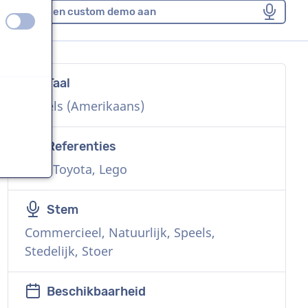
Vraag een custom demo aan
uit
aan
Taal
n
Engels (Amerikaans)
Referenties
ATT, Toyota, Lego
n
Stem
Commercieel, Natuurlijk, Speels,
Stedelijk, Stoer
n
Beschikbaarheid