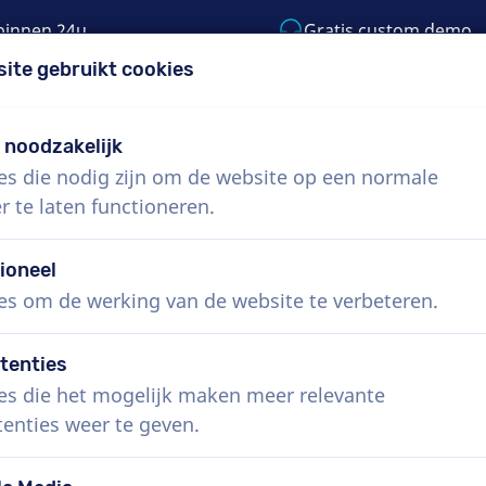
binnen 24u
Gratis custom demo
site gebruikt cookies
5) 999-9119
support@voiceproductions.co
t noodzakelijk
es die nodig zijn om de website op een normale
Menu
r te laten functioneren.
 ons
Hoe werkt het?
Diensten
Nieuws
ioneel
es om de werking van de website te verbeteren.
tenties
es die het mogelijk maken meer relevante
tenties weer te geven.