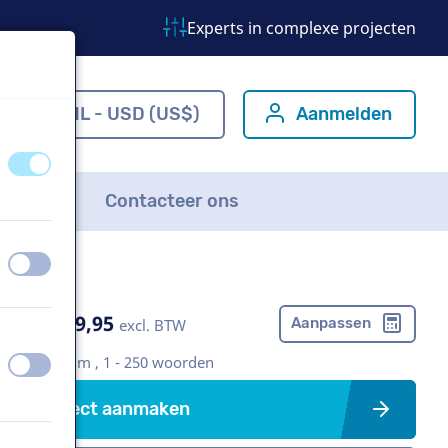
Experts in complexe projecten
m
NL - USD (US$)
Aanmelden
uit
aan
FAQ
Contacteer ons
uit
aan
US$ 399,95
Aanpassen
excl. BTW
Bedrijfsfilm , 1 - 250 woorden
uit
aan
Project aanmaken