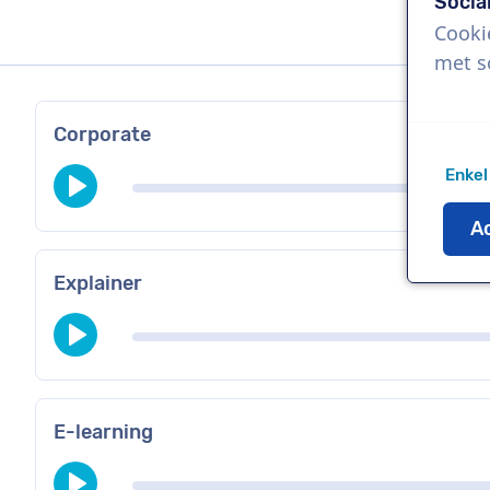
Socia
Cooki
met s
Corporate
Enkel
Ac
Explainer
E-learning