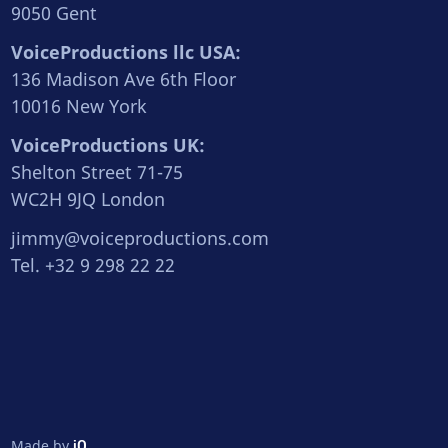
9050 Gent
VoiceProductions llc USA:
136 Madison Ave 6th Floor
10016 New York
VoiceProductions UK:
Shelton Street 71-75
WC2H 9JQ London
jimmy@voiceproductions.com
Tel. +32 9 298 22 22
Made by
iO