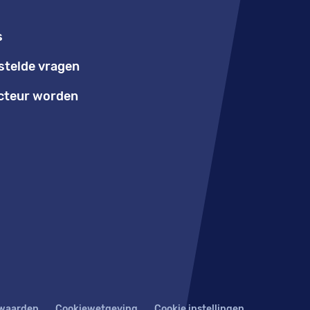
s
stelde vragen
teur worden
waarden
Cookiewetgeving
Cookie instellingen