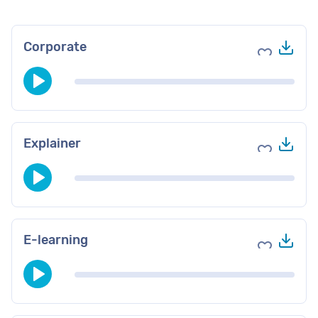
Do
Corporate
Voeg toe 
Do
Explainer
Voeg toe 
Do
E-learning
Voeg toe 