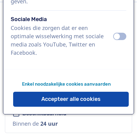
geven.
Sociale Media
Taal
Cookies die zorgen dat er een
Engels (Amerikaans)
optimale wisselwerking met sociale
uit
aan
media zoals YouTube, Twitter en
Referenties
Facebook.
Google, Nickelodeon, Polar Ice
Stem
Enkel noodzakelijke cookies aanvaarden
Vertrouwd, Jong, Natuurlijk, Veelzijdig,
Vriendelijk
Accepteer alle cookies
Beschikbaarheid
Binnen de
24 uur