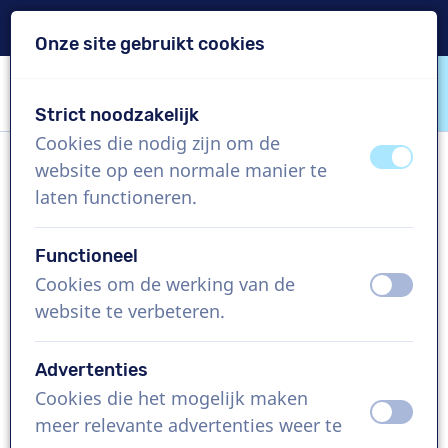
Levering binnen 24u
Onze site gebruikt cookies
Inhoud overslaan
Taalkeuze overslaan
Strict noodzakelijk
VoiceProductions
Cookies die nodig zijn om de
uit
aan
website op een normale manier te
Greg A
laten functioneren.
Man, Canada
Functioneel
US$ 399,95
excl. BTW
Cookies om de werking van de
uit
aan
website te verbeteren.
Bedrijfsfilm , 1 - 250 woorden
Project aanmaken
Advertenties
Cookies die het mogelijk maken
uit
aan
Vraag een custom demo aan
meer relevante advertenties weer te