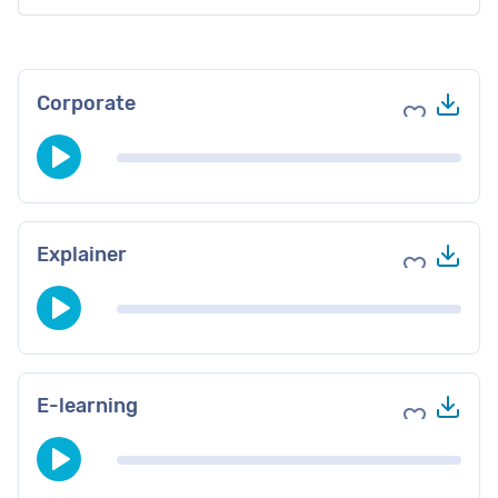
Do
Corporate
Voeg toe 
Do
Explainer
Voeg toe 
Do
E-learning
Voeg toe 