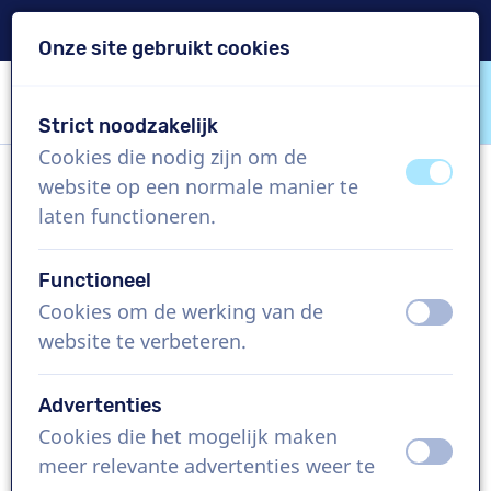
Levering binnen 24u
Onze site gebruikt cookies
Inhoud overslaan
Taalkeuze overslaan
Strict noodzakelijk
VoiceProductions
Cookies die nodig zijn om de
uit
aan
website op een normale manier te
Saundi
laten functioneren.
Vrouw, Verenigde Staten
Functioneel
US$ 369,95
excl. BTW
Cookies om de werking van de
uit
aan
website te verbeteren.
Bedrijfsfilm , 1 - 250 woorden
Project aanmaken
Advertenties
Cookies die het mogelijk maken
uit
aan
Vraag een custom demo aan
meer relevante advertenties weer te