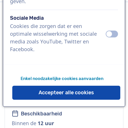
geven.
Sociale Media
Taal
Cookies die zorgen dat er een
Engels (Amerikaans)
optimale wisselwerking met sociale
uit
aan
media zoals YouTube, Twitter en
Referenties
Facebook.
Google, Amazon, Pandora, Netflix, United
Airlines, Talkspace, iHeart Radio, You Tube
Enkel noodzakelijke cookies aanvaarden
Stem
Opvallend, Vertrouwd, Natuurlijk, Zacht,
Accepteer alle cookies
Zakelijk
Beschikbaarheid
Binnen de
12 uur