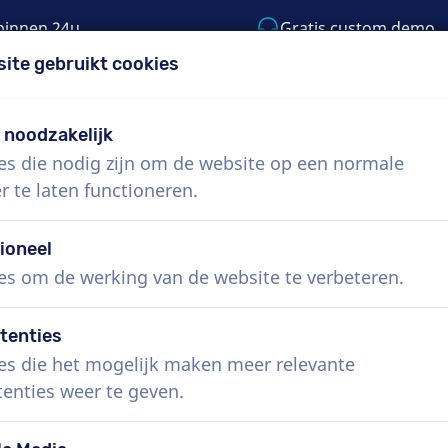
binnen 24u
Gratis custom demo
site gebruikt cookies
5) 999-9119
support@voiceproductions.co
t noodzakelijk
es die nodig zijn om de website op een normale
Menu
r te laten functioneren.
 ons
Hoe werkt het?
Diensten
Nieuws
ioneel
es om de werking van de website te verbeteren.
tenties
es die het mogelijk maken meer relevante
tenties weer te geven.