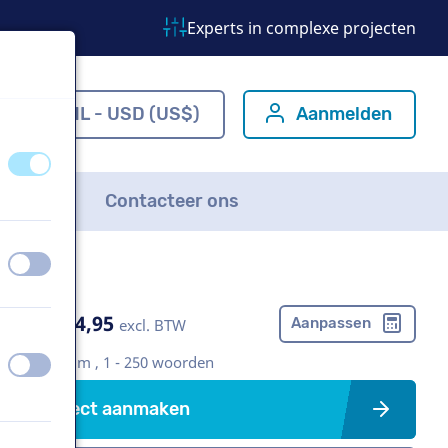
Experts in complexe projecten
m
NL - USD (US$)
Aanmelden
uit
aan
FAQ
Contacteer ons
uit
aan
US$ 304,95
Aanpassen
excl. BTW
Bedrijfsfilm , 1 - 250 woorden
uit
aan
Project aanmaken