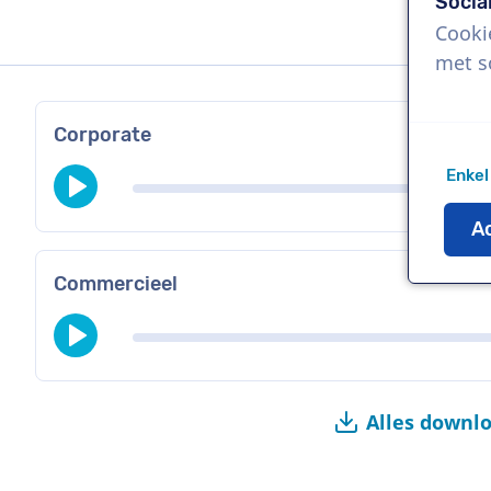
Socia
Cooki
met s
Corporate
Enkel
Ac
Commercieel
Alles downl