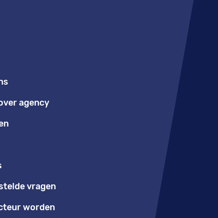
ns
over agency
en
s
stelde vragen
teur worden