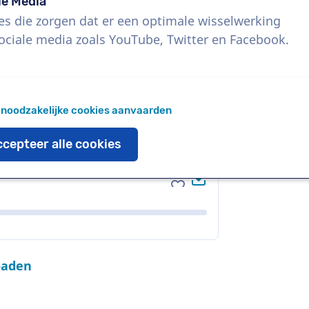
le Media
es die zorgen dat er een optimale wisselwerking
ociale media zoals YouTube, Twitter en Facebook.
Download
Voeg toe aan favoriete
 noodzakelijke cookies aanvaarden
cepteer alle cookies
Download
Voeg toe aan favoriete
oaden