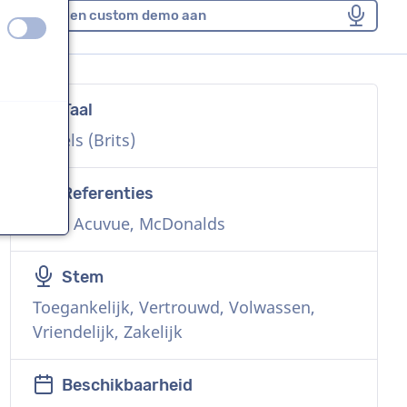
Vraag een custom demo aan
uit
aan
Taal
n
Engels (Brits)
Referenties
BBC, Acuvue, McDonalds
n
Stem
Toegankelijk, Vertrouwd, Volwassen,
Vriendelijk, Zakelijk
Beschikbaarheid