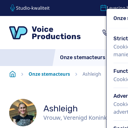
Studio-kwaliteit
Levering 
Onze 
Inhoud overslaan
Taalkeuze overslaan
VoiceProductions
1 (85
Stric
Cooki
manie
Onze stemacteurs
Over
Funct
Startpagina
Onze stemacteurs
Ashleigh
Cooki
Adver
Cooki
Ashleigh
adver
Vrouw, Verenigd Koninkrijk