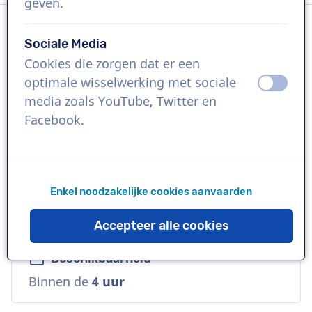
geven.
Sociale Media
Taal
Cookies die zorgen dat er een
Engels (Brits)
optimale wisselwerking met sociale
uit
aan
media zoals YouTube, Twitter en
Referenties
Facebook.
Samsung, Sky, Amazon
Stem
Enkel noodzakelijke cookies aanvaarden
Commercieel, Natuurlijk, Vriendelijk,
Warm, Veelzijdig
Accepteer alle cookies
Beschikbaarheid
Binnen de
4 uur