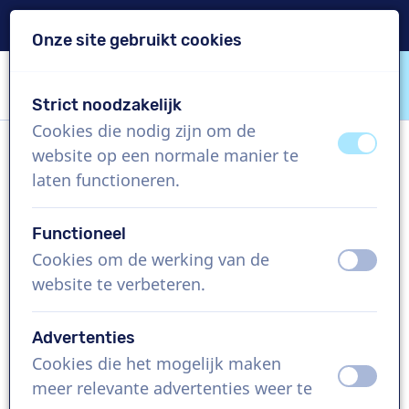
Levering binnen 24u
Onze site gebruikt cookies
Inhoud overslaan
Taalkeuze overslaan
Strict noodzakelijk
VoiceProductions
Cookies die nodig zijn om de
uit
aan
website op een normale manier te
Ben W
laten functioneren.
Man, Verenigd Koninkrijk
Functioneel
US$ 304,95
excl. BTW
Cookies om de werking van de
uit
aan
website te verbeteren.
Bedrijfsfilm , 1 - 250 woorden
Project aanmaken
Advertenties
Cookies die het mogelijk maken
uit
aan
Vraag een custom demo aan
meer relevante advertenties weer te