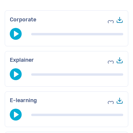
Do
Corporate
Voeg toe 
Do
Explainer
Voeg toe 
Do
E-learning
Voeg toe 