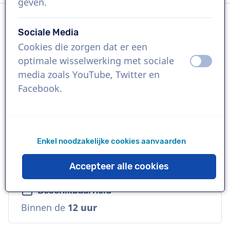
geven.
Sociale Media
Taal
Cookies die zorgen dat er een
Engels (Brits)
optimale wisselwerking met sociale
uit
aan
media zoals YouTube, Twitter en
Referenties
Facebook.
Google Pixel, Apple, Facebook
Stem
Enkel noodzakelijke cookies aanvaarden
Commercieel, Natuurlijk, Toegankelijk,
Veelzijdig, Warm
Accepteer alle cookies
Beschikbaarheid
Binnen de
12 uur