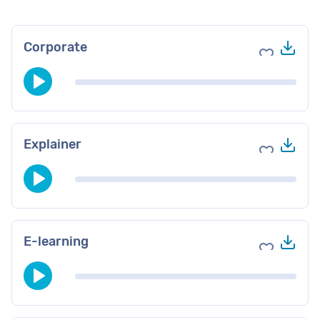
Do
Corporate
Voeg toe 
Do
Explainer
Voeg toe 
Do
E-learning
Voeg toe 