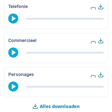
Do
Telefonie
Voeg toe 
Do
Commercieel
Voeg toe 
Do
Personages
Voeg toe 
Alles downloaden