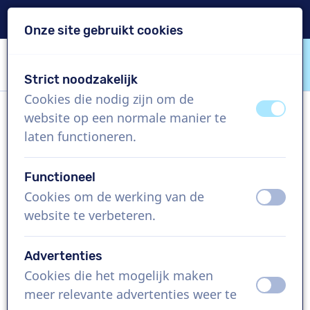
Levering binnen 24u
Onze site gebruikt cookies
Inhoud overslaan
Taalkeuze overslaan
Strict noodzakelijk
VoiceProductions
Cookies die nodig zijn om de
uit
aan
website op een normale manier te
Briony
laten functioneren.
Vrouw, Verenigd Koninkrijk
Functioneel
US$ 429,95
excl. BTW
Cookies om de werking van de
uit
aan
website te verbeteren.
Bedrijfsfilm , 1 - 250 woorden
Project aanmaken
Advertenties
Cookies die het mogelijk maken
uit
aan
Vraag een custom demo aan
meer relevante advertenties weer te