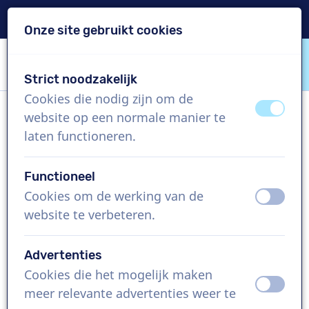
Levering binnen 24u
Onze site gebruikt cookies
Inhoud overslaan
Taalkeuze overslaan
Strict noodzakelijk
VoiceProductions
Cookies die nodig zijn om de
uit
aan
website op een normale manier te
Kitty
laten functioneren.
Vrouw, België
Functioneel
US$ 369,95
excl. BTW
Cookies om de werking van de
uit
aan
website te verbeteren.
Bedrijfsfilm , 1 - 250 woorden
Project aanmaken
Advertenties
Cookies die het mogelijk maken
uit
aan
Vraag een custom demo aan
meer relevante advertenties weer te