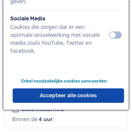
geven.
Sociale Media
Taal
Cookies die zorgen dat er een
Engels (Brits)
optimale wisselwerking met sociale
uit
aan
media zoals YouTube, Twitter en
Referenties
Facebook.
Chanel, Disney, Bosch
Stem
Enkel noodzakelijke cookies aanvaarden
Warm, Opvallend, Veelzijdig, Vertrouwd,
Natuurlijk
Accepteer alle cookies
Beschikbaarheid
Binnen de
4 uur