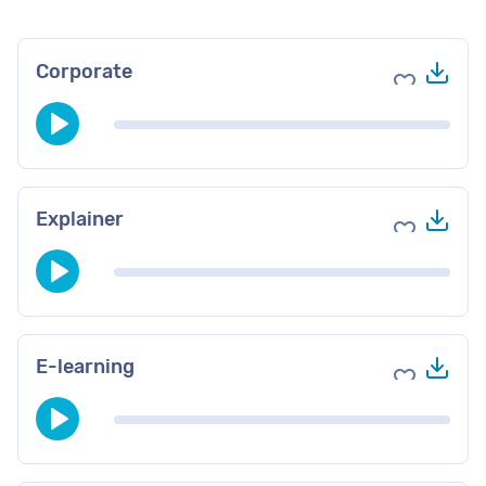
Do
Corporate
Voeg toe 
Do
Explainer
Voeg toe 
Do
E-learning
Voeg toe 