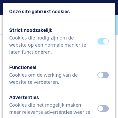
Levering binnen 24u
Onze site gebruikt cookies
Inhoud overslaan
Taalkeuze overslaan
Strict noodzakelijk
VoiceProductions
Cookies die nodig zijn om de
uit
aan
website op een normale manier te
Paul D
laten functioneren.
Man, Verenigd Koninkrijk
Functioneel
US$ 304,95
excl. BTW
Cookies om de werking van de
uit
aan
website te verbeteren.
Bedrijfsfilm , 1 - 250 woorden
Project aanmaken
Advertenties
Cookies die het mogelijk maken
uit
aan
Vraag een custom demo aan
meer relevante advertenties weer te