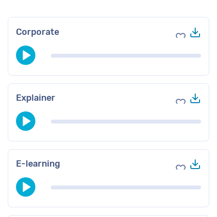
Do
Corporate
Voeg toe 
Do
Explainer
Voeg toe 
Do
E-learning
Voeg toe 