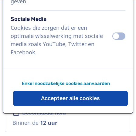
geven.
Sociale Media
Taal
Cookies die zorgen dat er een
Engels (Brits)
optimale wisselwerking met sociale
uit
aan
media zoals YouTube, Twitter en
Referenties
Facebook.
Sales Force, Jaguar / Landrover, Soreen
Stem
Enkel noodzakelijke cookies aanvaarden
Diep, Vertrouwd, Volwassen, Vriendelijk,
Warm
Accepteer alle cookies
Beschikbaarheid
Binnen de
12 uur