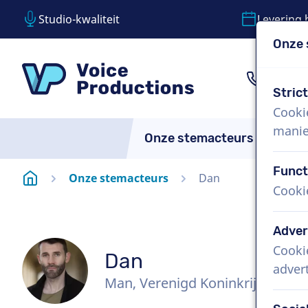
Studio-kwaliteit
Levering 
Onze 
Inhoud overslaan
Taalkeuze overslaan
VoiceProductions
1 (85
Stric
Cooki
manie
Onze stemacteurs
Over
Funct
Startpagina
Onze stemacteurs
Dan
Cooki
Adver
Cooki
Dan
adver
Man, Verenigd Koninkrijk