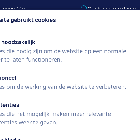
binnen 24u
Gratis custom demo
site gebruikt cookies
5) 999-9119
support@voiceproductions.co
t noodzakelijk
es die nodig zijn om de website op een normale
Menu
r te laten functioneren.
 ons
Hoe werkt het?
Diensten
Nieuws
ioneel
es om de werking van de website te verbeteren.
tenties
es die het mogelijk maken meer relevante
tenties weer te geven.