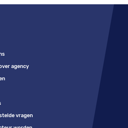
ns
over agency
en
s
stelde vragen
teur worden