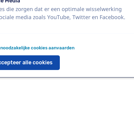
le Media
es die zorgen dat er een optimale wisselwerking
ociale media zoals YouTube, Twitter en Facebook.
Download
Voeg toe aan favoriete
 noodzakelijke cookies aanvaarden
cepteer alle cookies
oaden