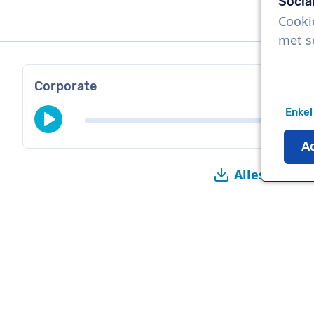
Socia
Cooki
met s
Corporate
Enkel
Ac
Alles downl