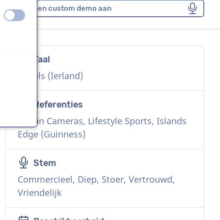
Vraag een custom demo aan
uit
aan
Taal
n
Engels (Ierland)
Referenties
Canon Cameras, Lifestyle Sports, Islands
Edge (Guinness)
Stem
Commercieel, Diep, Stoer, Vertrouwd,
Vriendelijk