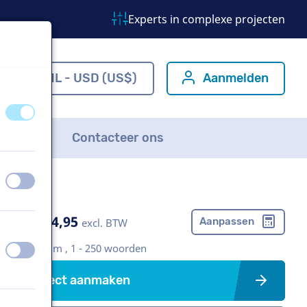
Experts in complexe projecten
m
NL - USD (US$)
Aanmelden
uit
aan
FAQ
Contacteer ons
uit
aan
US$ 304,95
Aanpassen
excl. BTW
Bedrijfsfilm , 1 - 250 woorden
uit
aan
Project aanmaken