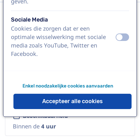
geven.
Sociale Media
Taal
Cookies die zorgen dat er een
Engels (Internationaal)
optimale wisselwerking met sociale
uit
aan
media zoals YouTube, Twitter en
Referenties
Facebook.
Tubi, Google, Doritos
Stem
Enkel noodzakelijke cookies aanvaarden
Stoer, Veelzijdig, Vertrouwd, Diep,
Natuurlijk
Accepteer alle cookies
Beschikbaarheid
Binnen de
4 uur