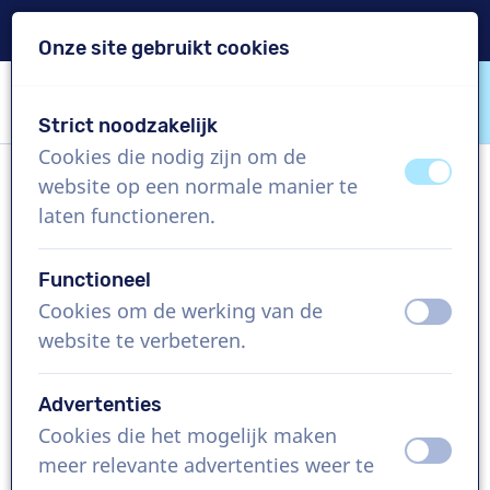
Levering binnen 24u
Onze site gebruikt cookies
Inhoud overslaan
Taalkeuze overslaan
Strict noodzakelijk
VoiceProductions
Cookies die nodig zijn om de
uit
aan
website op een normale manier te
Serge
laten functioneren.
Man, Verenigde Staten
Functioneel
US$ 304,95
excl. BTW
Cookies om de werking van de
uit
aan
website te verbeteren.
Bedrijfsfilm , 1 - 250 woorden
Project aanmaken
Advertenties
Cookies die het mogelijk maken
uit
aan
Vraag een custom demo aan
meer relevante advertenties weer te