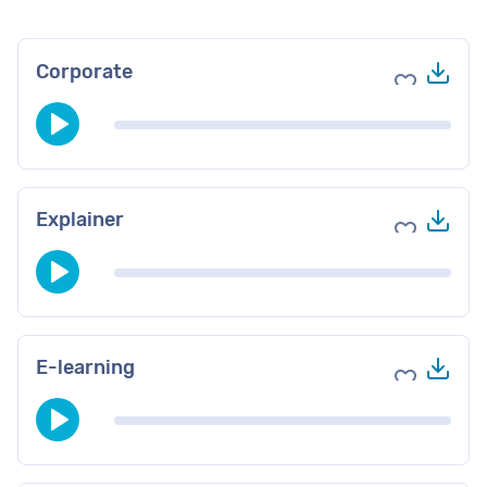
Do
Corporate
Voeg toe 
Do
Explainer
Voeg toe 
Do
E-learning
Voeg toe 