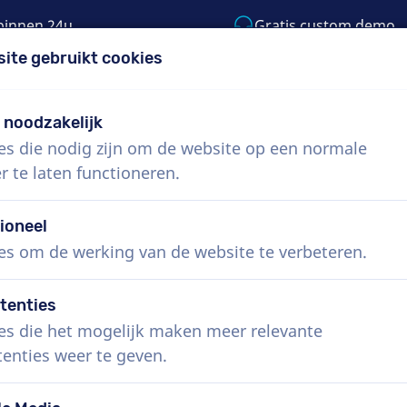
binnen 24u
Gratis custom demo
site gebruikt cookies
5) 999-9119
support@voiceproductions.co
t noodzakelijk
es die nodig zijn om de website op een normale
Menu
r te laten functioneren.
 ons
Hoe werkt het?
Diensten
Nieuws
ioneel
es om de werking van de website te verbeteren.
tenties
es die het mogelijk maken meer relevante
tenties weer te geven.