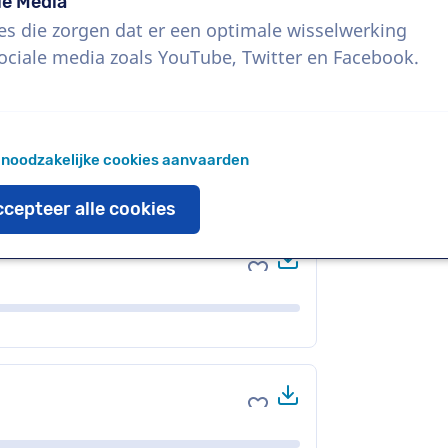
le Media
es die zorgen dat er een optimale wisselwerking
ociale media zoals YouTube, Twitter en Facebook.
Download
Voeg toe aan favoriete
 noodzakelijke cookies aanvaarden
cepteer alle cookies
Download
Voeg toe aan favoriete
Download
Voeg toe aan favoriete