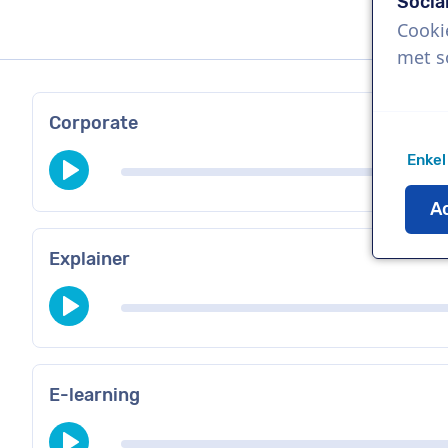
Socia
Cooki
met s
Corporate
Enkel
Ac
Explainer
E-learning