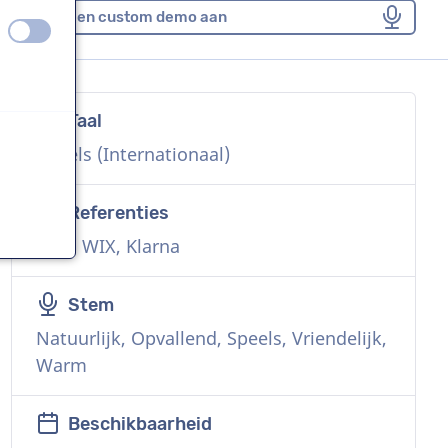
Vraag een custom demo aan
uit
aan
Taal
n
Engels (Internationaal)
Referenties
ABB, WIX, Klarna
n
Stem
Natuurlijk, Opvallend, Speels, Vriendelijk,
Warm
n
Beschikbaarheid