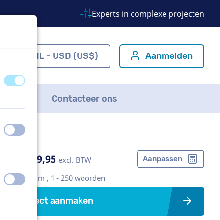
Experts in complexe projecten
m
NL - USD (US$)
Aanmelden
uit
aan
FAQ
Contacteer ons
uit
aan
US$ 369,95
Aanpassen
excl. BTW
Bedrijfsfilm , 1 - 250 woorden
uit
aan
Project aanmaken