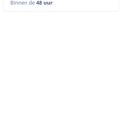
Binnen de
48 uur
n
n
n