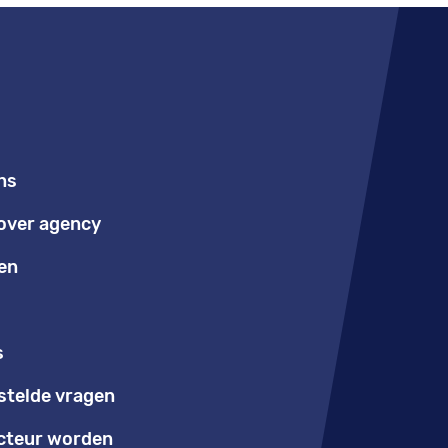
ns
over agency
en
s
stelde vragen
teur worden