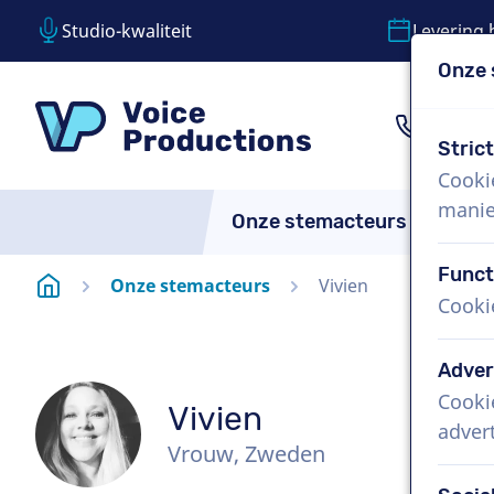
Studio-kwaliteit
Levering 
Onze 
Inhoud overslaan
Taalkeuze overslaan
VoiceProductions
1 (85
Stric
Cooki
manie
Onze stemacteurs
Over
Funct
Startpagina
Onze stemacteurs
Vivien
Cooki
Adver
Cooki
Vivien
adver
Vrouw, Zweden