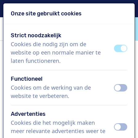
Levering binnen 24u
Onze site gebruikt cookies
Inhoud overslaan
Taalkeuze overslaan
Strict noodzakelijk
VoiceProductions
Cookies die nodig zijn om de
uit
aan
website op een normale manier te
Bea
laten functioneren.
Vrouw, België
Functioneel
US$ 304,95
excl. BTW
Cookies om de werking van de
uit
aan
website te verbeteren.
Bedrijfsfilm , 1 - 250 woorden
Project aanmaken
Advertenties
Cookies die het mogelijk maken
uit
aan
Vraag een custom demo aan
meer relevante advertenties weer te