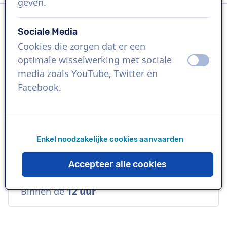
geven.
Sociale Media
Taal
Cookies die zorgen dat er een
Frans
optimale wisselwerking met sociale
uit
aan
media zoals YouTube, Twitter en
Referenties
Facebook.
Pampers, Nivea, Sunweb
Stem
Enkel noodzakelijke cookies aanvaarden
Toegankelijk, Vertrouwd, Volwassen
Accepteer alle cookies
Beschikbaarheid
Binnen de
12 uur