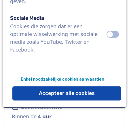
geven.
Sociale Media
Taal
Cookies die zorgen dat er een
Frans
optimale wisselwerking met sociale
uit
aan
media zoals YouTube, Twitter en
Referenties
Facebook.
Whisky J&B, Groupe BDL, Eau minérale
Montcalm
Enkel noodzakelijke cookies aanvaarden
Stem
Diep, Warm, Zakelijk
Accepteer alle cookies
Beschikbaarheid
Binnen de
4 uur