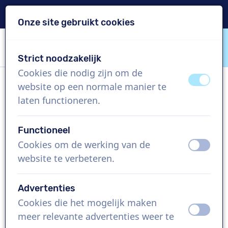
Levering binnen 24u
Onze site gebruikt cookies
Inhoud overslaan
Taalkeuze overslaan
Strict noodzakelijk
VoiceProductions
Cookies die nodig zijn om de
uit
aan
website op een normale manier te
Hervé
laten functioneren.
Man, Frankrijk
Functioneel
US$ 304,95
excl. BTW
Cookies om de werking van de
uit
aan
website te verbeteren.
Bedrijfsfilm , 1 - 250 woorden
Project aanmaken
Advertenties
Cookies die het mogelijk maken
uit
aan
Vraag een custom demo aan
meer relevante advertenties weer te