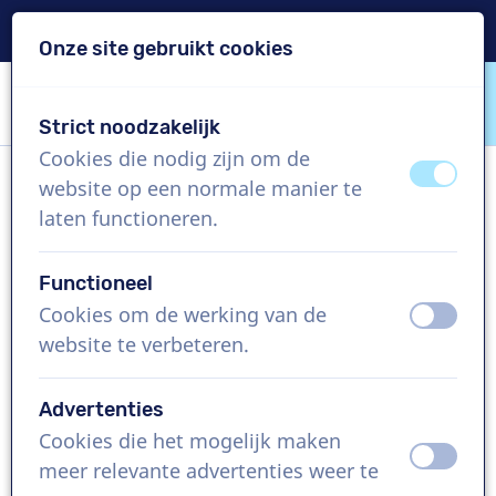
Levering binnen 24u
Onze site gebruikt cookies
Inhoud overslaan
Taalkeuze overslaan
Strict noodzakelijk
VoiceProductions
Cookies die nodig zijn om de
uit
aan
website op een normale manier te
Jérôme
laten functioneren.
Man, Frankrijk
Functioneel
US$ 274,95
excl. BTW
Cookies om de werking van de
uit
aan
website te verbeteren.
Bedrijfsfilm , 1 - 250 woorden
Project aanmaken
Advertenties
Cookies die het mogelijk maken
uit
aan
Vraag een custom demo aan
meer relevante advertenties weer te