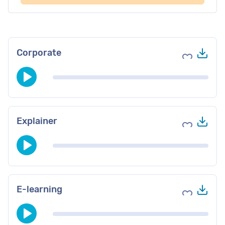
Do
Corporate
Voeg toe 
Do
Explainer
Voeg toe 
Do
E-learning
Voeg toe 