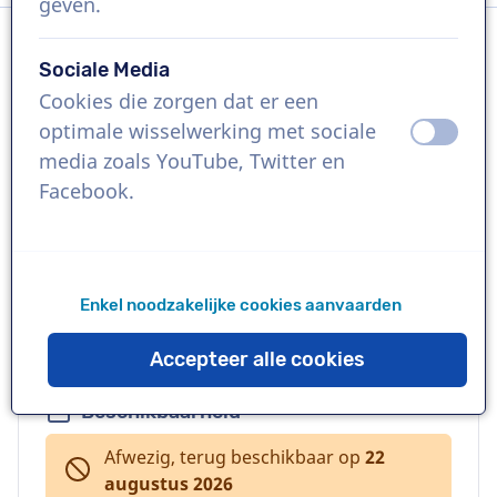
geven.
Sociale Media
Taal
Cookies die zorgen dat er een
Frans
optimale wisselwerking met sociale
uit
aan
media zoals YouTube, Twitter en
Referenties
Facebook.
Adidas, McDonalds, Fanta
Stem
Enkel noodzakelijke cookies aanvaarden
Toegankelijk, Warm, Natuurlijk, Speels,
Vriendelijk
Accepteer alle cookies
Beschikbaarheid
Afwezig, terug beschikbaar op
22
augustus 2026