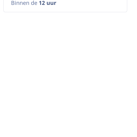
Binnen de
12 uur
n
n
n