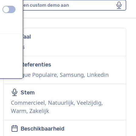
Vraag een custom demo aan
uit
aan
Taal
n
Frans
Referenties
Banque Populaire, Samsung, Linkedin
n
Stem
Commercieel, Natuurlijk, Veelzijdig,
Warm, Zakelijk
n
Beschikbaarheid