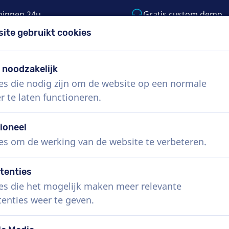
binnen 24u
Gratis custom demo
site gebruikt cookies
5) 999-9119
support@voiceproductions.co
t noodzakelijk
es die nodig zijn om de website op een normale
Menu
r te laten functioneren.
 ons
Hoe werkt het?
Diensten
Nieuws
ioneel
es om de werking van de website te verbeteren.
tenties
es die het mogelijk maken meer relevante
tenties weer te geven.