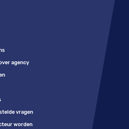
ns
over agency
en
s
stelde vragen
teur worden