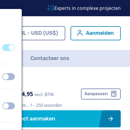
Experts in complexe projecten
m
NL - USD (US$)
Aanmelden
uit
aan
FAQ
Contacteer ons
uit
aan
US$ 304,95
Aanpassen
excl. BTW
Bedrijfsfilm , 1 - 250 woorden
uit
aan
Project aanmaken