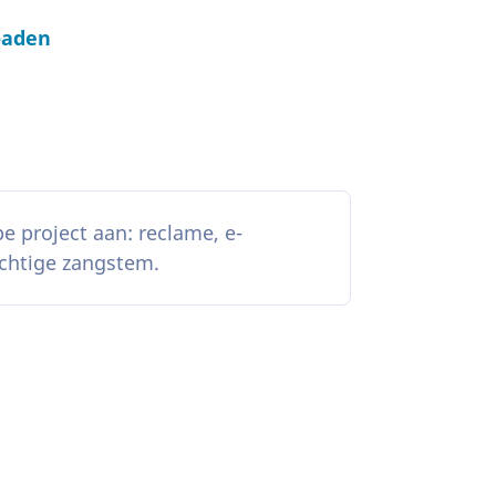
oaden
pe project aan: reclame, e-
achtige zangstem.