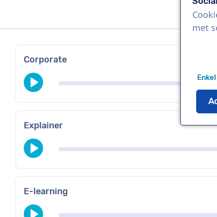
Socia
Cooki
met s
Corporate
Enkel
Ac
Explainer
E-learning