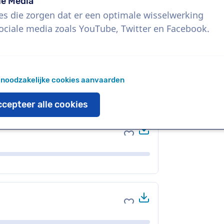
le Media
es die zorgen dat er een optimale wisselwerking
ociale media zoals YouTube, Twitter en Facebook.
Download
Voeg toe aan favoriete
 noodzakelijke cookies aanvaarden
cepteer alle cookies
Download
Voeg toe aan favoriete
Download
Voeg toe aan favoriete