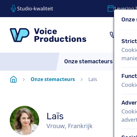
Studio-kwaliteit
Levering 
Onze 
Inhoud overslaan
Taalkeuze overslaan
VoiceProductions
1 (85
Stric
Cooki
manie
Onze stemacteurs
Over
Funct
Startpagina
Onze stemacteurs
Laïs
Cooki
Adver
Cooki
Laïs
adver
Vrouw, Frankrijk