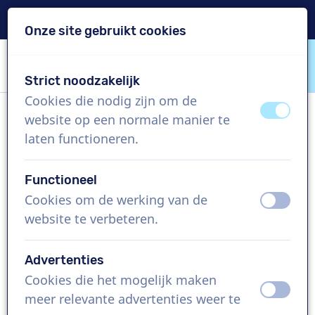
Levering binnen 24u
Onze site gebruikt cookies
Inhoud overslaan
Taalkeuze overslaan
Strict noodzakelijk
VoiceProductions
Cookies die nodig zijn om de
uit
aan
website op een normale manier te
Philippe D
laten functioneren.
Man, België
Functioneel
US$ 304,95
excl. BTW
Cookies om de werking van de
uit
aan
website te verbeteren.
Bedrijfsfilm , 1 - 250 woorden
Project aanmaken
Advertenties
Cookies die het mogelijk maken
uit
aan
Vraag een custom demo aan
meer relevante advertenties weer te