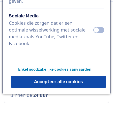
geven.
Sociale Media
Taal
Cookies die zorgen dat er een
Frans
optimale wisselwerking met sociale
uit
aan
media zoals YouTube, Twitter en
Referenties
Facebook.
Apple, Canal+ France, Paypal
Stem
Enkel noodzakelijke cookies aanvaarden
Opvallend, Stoer, Warm
Accepteer alle cookies
Beschikbaarheid
Binnen de
24 uur