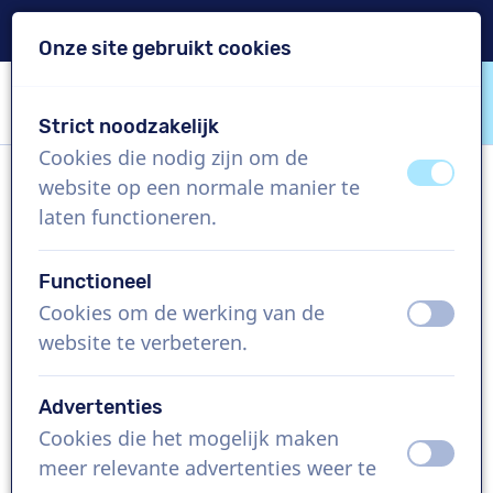
Levering binnen 24u
Onze site gebruikt cookies
Inhoud overslaan
Taalkeuze overslaan
Strict noodzakelijk
VoiceProductions
Cookies die nodig zijn om de
uit
aan
website op een normale manier te
Joshua
laten functioneren.
Man, Nederland
Functioneel
US$ 304,95
excl. BTW
Cookies om de werking van de
uit
aan
website te verbeteren.
Bedrijfsfilm , 1 - 250 woorden
Project aanmaken
Advertenties
Cookies die het mogelijk maken
uit
aan
Vraag een custom demo aan
meer relevante advertenties weer te