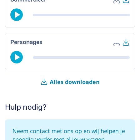
Voeg toe 
Do
Personages
Voeg toe 
Alles downloaden
Hulp nodig?
Neem contact met ons op en wij helpen je
spoedig verder met al jouw vragen.