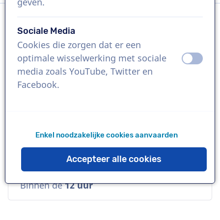
geven.
Sociale Media
Taal
Cookies die zorgen dat er een
Nederlands
optimale wisselwerking met sociale
uit
aan
media zoals YouTube, Twitter en
Referenties
Facebook.
Land Rover, Heineken, Anta Flu
Stem
Enkel noodzakelijke cookies aanvaarden
Opvallend, Speels, Vriendelijk, Warm
Accepteer alle cookies
Beschikbaarheid
Binnen de
12 uur