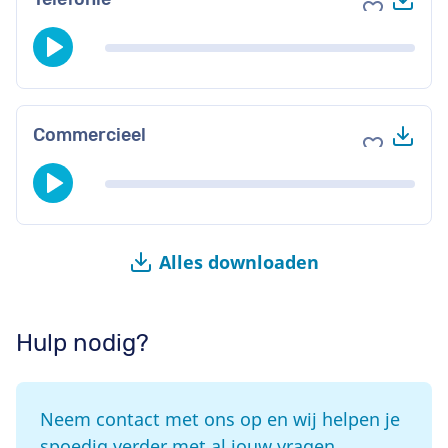
Voeg toe 
Do
Commercieel
Voeg toe 
Alles downloaden
Hulp nodig?
Neem contact met ons op en wij helpen je
spoedig verder met al jouw vragen.