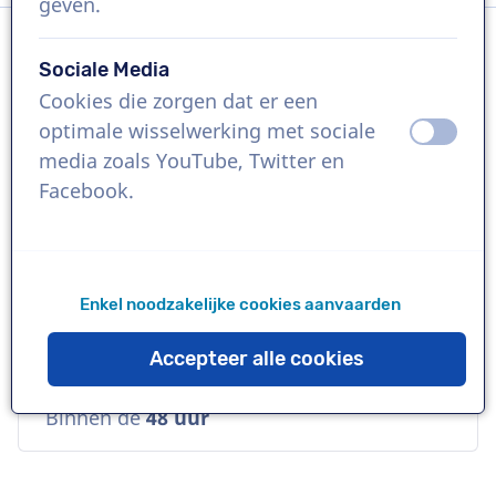
geven.
Sociale Media
Taal
Cookies die zorgen dat er een
Nederlands
optimale wisselwerking met sociale
uit
aan
media zoals YouTube, Twitter en
Referenties
Facebook.
H&M, POKON, STAYOKAY
Stem
Enkel noodzakelijke cookies aanvaarden
Commercieel, Diep, Stoer, Toegankelijk
Accepteer alle cookies
Beschikbaarheid
Binnen de
48 uur