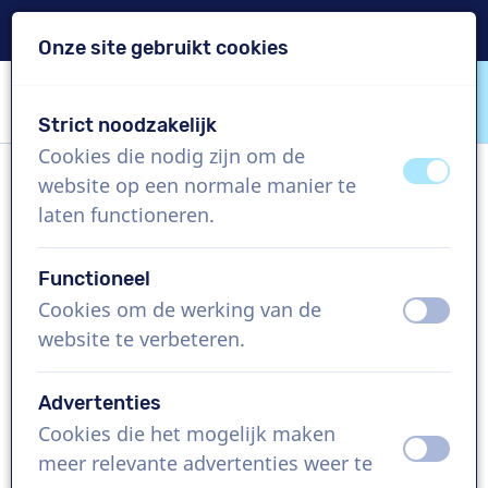
Levering binnen 24u
Onze site gebruikt cookies
Inhoud overslaan
Taalkeuze overslaan
Strict noodzakelijk
VoiceProductions
Cookies die nodig zijn om de
uit
aan
website op een normale manier te
Lizelotte
laten functioneren.
Vrouw, Nederland
Functioneel
US$ 304,95
excl. BTW
Cookies om de werking van de
uit
aan
website te verbeteren.
Bedrijfsfilm , 1 - 250 woorden
Project aanmaken
Advertenties
Cookies die het mogelijk maken
uit
aan
Vraag een custom demo aan
meer relevante advertenties weer te