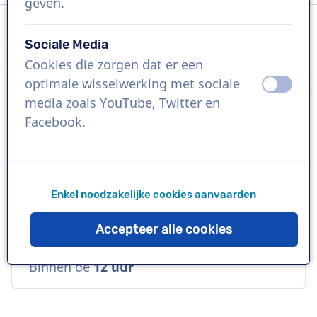
geven.
Sociale Media
Taal
Cookies die zorgen dat er een
Pools
optimale wisselwerking met sociale
uit
aan
media zoals YouTube, Twitter en
Referenties
Facebook.
Microsoft, Paypal, Lenovo
Stem
Enkel noodzakelijke cookies aanvaarden
Commercieel, Vertrouwd, Zacht
Accepteer alle cookies
Beschikbaarheid
Binnen de
12 uur