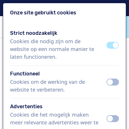
Levering binnen 24u
Onze site gebruikt cookies
Inhoud overslaan
Taalkeuze overslaan
Strict noodzakelijk
VoiceProductions
Cookies die nodig zijn om de
uit
aan
website op een normale manier te
Alicja
laten functioneren.
Vrouw, Frankrijk
Functioneel
US$ 369,95
excl. BTW
Cookies om de werking van de
uit
aan
website te verbeteren.
Bedrijfsfilm , 1 - 250 woorden
Project aanmaken
Advertenties
Cookies die het mogelijk maken
uit
aan
Vraag een custom demo aan
meer relevante advertenties weer te