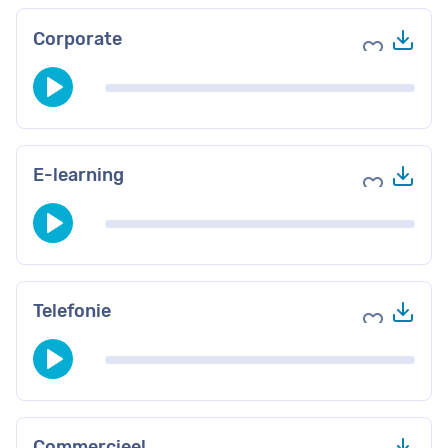
Do
Corporate
Voeg toe 
Do
E-learning
Voeg toe 
Do
Telefonie
Voeg toe 
Do
Commercieel