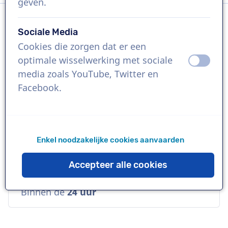
geven.
Sociale Media
Taal
Cookies die zorgen dat er een
Pools
optimale wisselwerking met sociale
uit
aan
media zoals YouTube, Twitter en
Referenties
Facebook.
Coca-Cola, BMW, UPS
Stem
Enkel noodzakelijke cookies aanvaarden
Natuurlijk, Vertrouwd, Zakelijk
Accepteer alle cookies
Beschikbaarheid
Binnen de
24 uur