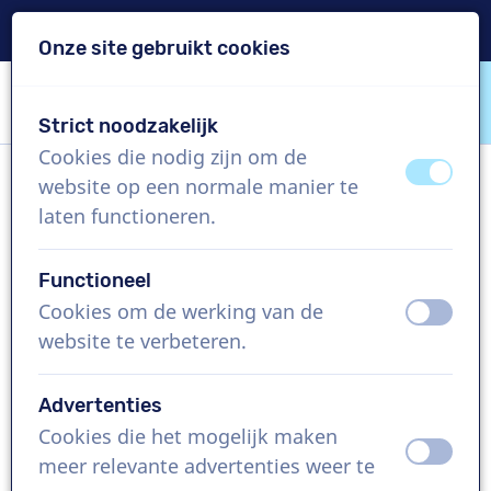
Levering binnen 24u
Onze site gebruikt cookies
Inhoud overslaan
Taalkeuze overslaan
Strict noodzakelijk
VoiceProductions
Cookies die nodig zijn om de
uit
aan
website op een normale manier te
Soraya
laten functioneren.
Vrouw, Brazilië
Functioneel
Prijs op aanvraag
Cookies om de werking van de
uit
aan
website te verbeteren.
Bedrijfsfilm , 1 - 250 woorden
Project aanmaken
Advertenties
Cookies die het mogelijk maken
uit
aan
Vraag een custom demo aan
meer relevante advertenties weer te