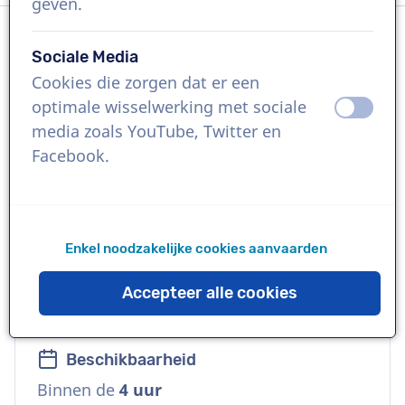
geven.
Sociale Media
Taal
Cookies die zorgen dat er een
Portugees (Brazilië)
optimale wisselwerking met sociale
uit
aan
media zoals YouTube, Twitter en
Referenties
Facebook.
Sativa Global Education, Prefeitura de
Guarujá, USK 4you
Enkel noodzakelijke cookies aanvaarden
Stem
Commercieel, Natuurlijk, Vertrouwd,
Accepteer alle cookies
Zacht, Zakelijk
Beschikbaarheid
Binnen de
4 uur