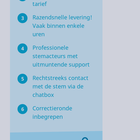
tarief
Razendsnelle levering!
3
Vaak binnen enkele
uren
Professionele
4
stemacteurs met
uitmuntende support
Rechtstreeks contact
5
met de stem via de
chatbox
Correctieronde
6
inbegrepen