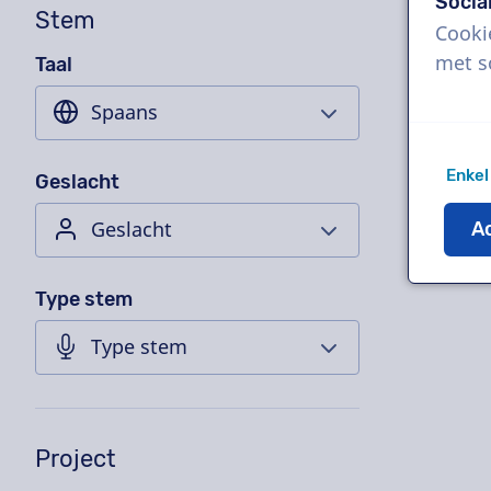
Socia
Stem
Cooki
met s
Taal
Enkel
Geslacht
Ac
Type stem
Project