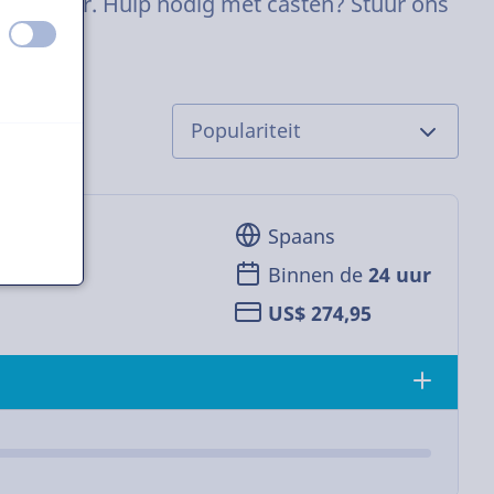
temacteur. Hulp nodig met casten? Stuur ons
uit
aan
Spaans
Binnen de
24 uur
US$ 274,95