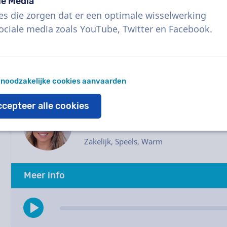
rechtstreeks contact via de chatbox met de s
le Media
een mailtje en we helpen je graag verder.
es die zorgen dat er een optimale wisselwerking
ociale media zoals YouTube, Twitter en Facebook.
 noodzakelijke cookies aanvaarden
cepteer alle cookies
Marina
Vrouw, Spanje
Zakelijk, Speels, Warm
Meer info