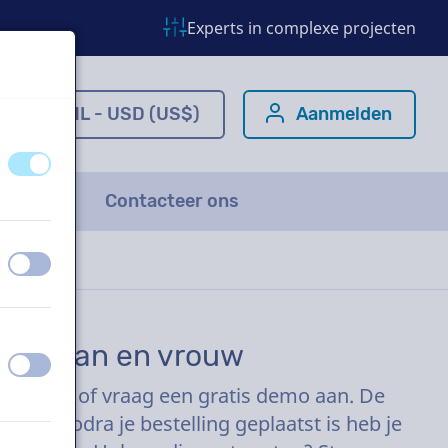
Experts in complexe projecten
m
NL - USD (US$)
Aanmelden
uit
aan
FAQ
Contacteer ons
uit
aan
film, man en vrouw
uit
aan
 klikken of vraag een gratis demo aan. De
ller. Zodra je bestelling geplaatst is heb je