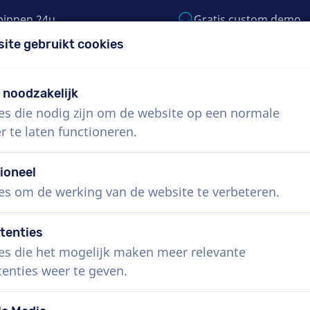
binnen 24u
Gratis custom demo
site gebruikt cookies
5) 999-9119
support@voiceproductions.co
t noodzakelijk
es die nodig zijn om de website op een normale
Menu
r te laten functioneren.
 ons
Hoe werkt het?
Diensten
Nieuws
ioneel
es om de werking van de website te verbeteren.
tenties
Spaanse voice-overs, bedrijfs
es die het mogelijk maken meer relevante
tenties weer te geven.
Boek de perfecte Spaanse voice-over in enkele
meeste voice-overs leveren binnen 24 uur of sne