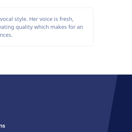
vocal style. Her voice is fresh,
ivating quality which makes for an
nces.
ns