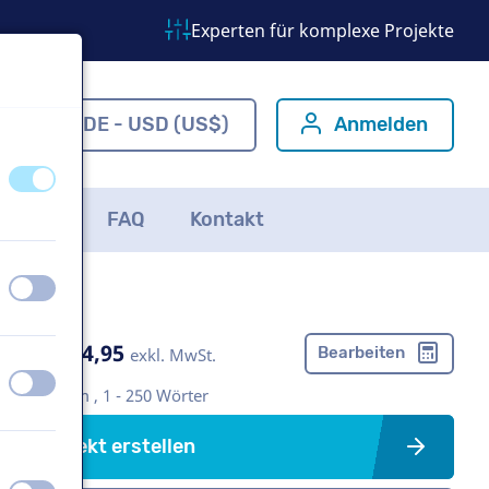
Experten für komplexe Projekte
om
DE - USD (US$)
Anmelden
aus
an
ichten
FAQ
Kontakt
aus
an
US$ 304,95
Bearbeiten
exkl. MwSt.
aus
an
Imagefilm , 1 - 250 Wörter
Projekt erstellen