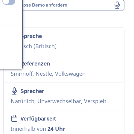
aus
an
Kostenlose Demo anfordern
Sprache
n
Englisch (Britisch)
Referenzen
Smirnoff, Nestle, Volkswagen
n
Sprecher
Natürlich, Unverwechselbar, Verspielt
Verfügbarkeit
Innerhalb von
24 Uhr