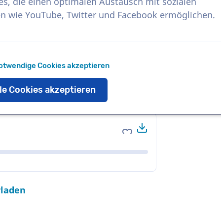
es, die einen optimalen Austausch mit sozialen
n wie YouTube, Twitter und Facebook ermöglichen.
Herunterladen
Zu Favoriten hinzufüge
otwendige Cookies akzeptieren
le Cookies akzeptieren
Herunterladen
Zu Favoriten hinzufüge
rladen