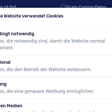
in 24 Std.
Gratis Custom-Demo
e Website verwendet Cookies
55) 999-9119
support@voiceproductions.c
ingt notwendig
es, die notwendig sind, damit die Website normal
Menü
oniert.
uns
Wie funktioniert das?
Dienste
Nachr
ional
es, die den Betrieb der Website verbessern.
ung
es, die eine genauere Werbung ermöglichen.
h
len Medien