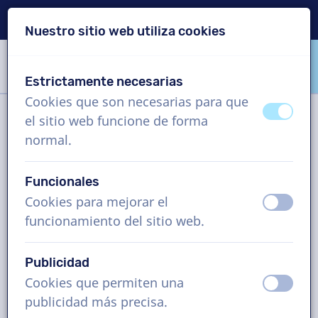
Entrega en 24 horas
Nuestro sitio web utiliza cookies
Saltar contenido
Saltar selección de idioma
Estrictamente necesarias
VoiceProductions
Cookies que son necesarias para que
apagad
ence
el sitio web funcione de forma
Filtro
normal.
Funcionales
Proyecto
Cookies para mejorar el
apagad
ence
funcionamiento del sitio web.
¿Cómo funciona?
Publicidad
Cookies que permiten una
Voz en off en Español (América
apagad
ence
publicidad más precisa.
Latina), audioguía, hombre y mujer