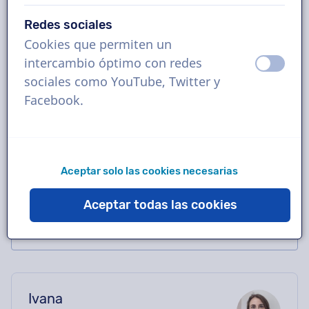
Reserva la locución de español
Redes sociales
latinoamericano perfecta en solo unos clics
Cookies que permiten un
o solicita una demostración gratuita. La
intercambio óptimo con redes
apagad
ence
mayoría de los locutores entregan en 24
sociales como YouTube, Twitter y
horas o menos. Una vez realizado el pedido,
Facebook.
tendrás contacto directo con el actor de voz
a través del chat. ¿Necesitas ayuda con el
casting? Envíanos un correo electrónico y te
ayudaremos encantados.
Aceptar solo las cookies necesarias
Aceptar todas las cookies
Ivana