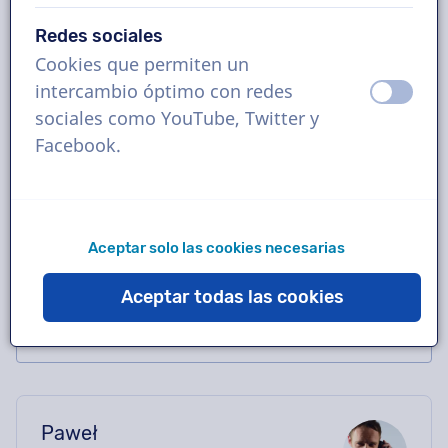
Reserva la locución polaca perfecta en solo
Redes sociales
unos clics o solicita una demostración
Cookies que permiten un
gratuita. La mayoría de los locutores
intercambio óptimo con redes
apagad
ence
entregan en 24 horas o menos. Una vez
sociales como YouTube, Twitter y
realizado el pedido, tendrás contacto directo
Facebook.
con el actor de voz a través del chat.
¿Necesitas ayuda con el casting? Envíanos
un correo electrónico y te ayudaremos
encantados.
Aceptar solo las cookies necesarias
Aceptar todas las cookies
Paweł