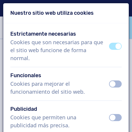
Entrega en 24 horas
Nuestro sitio web utiliza cookies
Saltar contenido
Saltar selección de idioma
Estrictamente necesarias
VoiceProductions
Cookies que son necesarias para que
apagad
ence
el sitio web funcione de forma
Filtro
normal.
Funcionales
Proyecto
Cookies para mejorar el
apagad
ence
funcionamiento del sitio web.
¿Cómo funciona?
Publicidad
Cookies que permiten una
Voz en off en Polaco, eLearning,
apagad
ence
publicidad más precisa.
hombre y mujer