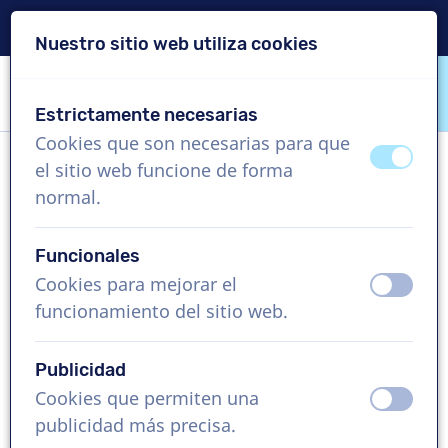
Entrega en 24 horas
Nuestro sitio web utiliza cookies
Saltar contenido
Saltar selección de idioma
Estrictamente necesarias
VoiceProductions
Cookies que son necesarias para que
apagad
ence
el sitio web funcione de forma
Marek
normal.
Hombre, Polonia
Funcionales
US$ 369,95
sin IVA
Cookies para mejorar el
apagad
ence
funcionamiento del sitio web.
Vídeo corporativo , 1 - 250 palabras
Crear proyecto
Publicidad
Cookies que permiten una
apagad
ence
Solicita una demo gratis
publicidad más precisa.