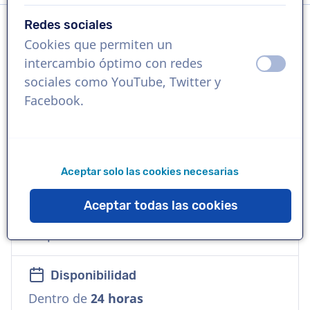
Redes sociales
Cookies que permiten un
Idioma
intercambio óptimo con redes
apagad
ence
Polaco
sociales como YouTube, Twitter y
Facebook.
Referencias
You Tube,Lexus, Cartoon Network, Netflix,
History TV, Disney XD.
Aceptar solo las cookies necesarias
Voz
Aceptar todas las cookies
Comercial, Amable, Cálida, Suave,
Empresarial
Disponibilidad
Dentro de
24 horas