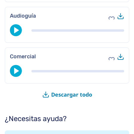
Des
Audioguía
Agregar a 
Des
Comercial
Agregar a 
Descargar todo
¿Necesitas ayuda?