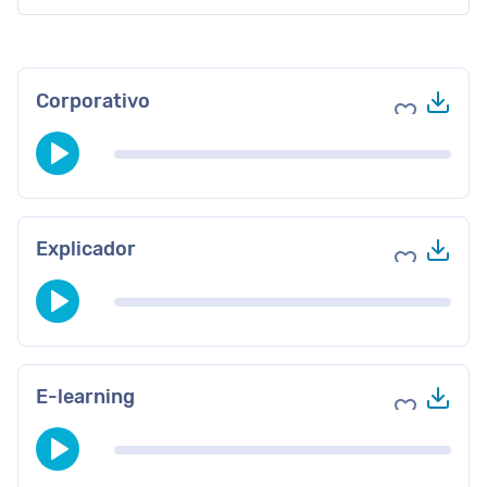
Des
Corporativo
Agregar a 
Des
Explicador
Agregar a 
Des
E-learning
Agregar a 