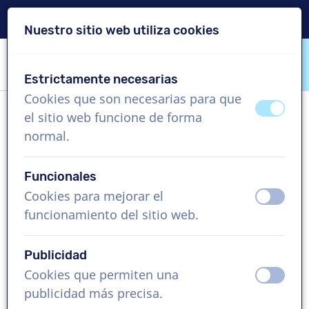
Entrega en 24 horas
Nuestro sitio web utiliza cookies
Saltar contenido
Saltar selección de idioma
Estrictamente necesarias
VoiceProductions
Cookies que son necesarias para que
apagad
ence
el sitio web funcione de forma
Silke
normal.
Mujer, Alemania
Funcionales
US$ 369,95
sin IVA
Cookies para mejorar el
apagad
ence
funcionamiento del sitio web.
Vídeo corporativo , 1 - 250 palabras
Crear proyecto
Publicidad
Cookies que permiten una
apagad
ence
Solicita una demo gratis
publicidad más precisa.