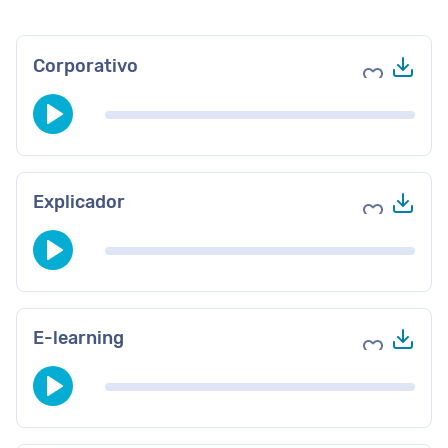
Des
Corporativo
Agregar a 
Des
Explicador
Agregar a 
Des
E-learning
Agregar a 