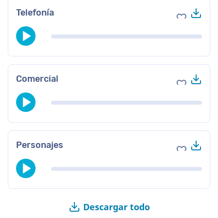
Des
Telefonía
Agregar a 
Des
Comercial
Agregar a 
Des
Personajes
Agregar a 
Descargar todo