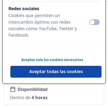
Redes sociales
Cookies que permiten un
Idioma
intercambio óptimo con redes
apagad
ence
Alemán
sociales como YouTube, Twitter y
Facebook.
Referencias
Telefonica O2, L´Oreal, Volkswagen
Aceptar solo las cookies necesarias
Voz
Comercial, Natural, Travieso, Amable,
Aceptar todas las cookies
Cálida
Disponibilidad
Dentro de
4 horas