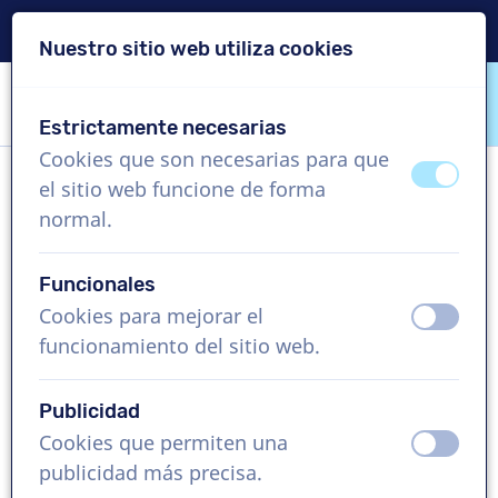
Entrega en 24 horas
Nuestro sitio web utiliza cookies
Saltar contenido
Saltar selección de idioma
Estrictamente necesarias
VoiceProductions
Cookies que son necesarias para que
apagad
ence
el sitio web funcione de forma
Simeon
normal.
Hombre, Alemania
Funcionales
US$ 369,95
sin IVA
Cookies para mejorar el
apagad
ence
funcionamiento del sitio web.
Vídeo corporativo , 1 - 250 palabras
Crear proyecto
Publicidad
Cookies que permiten una
apagad
ence
Solicita una demo gratis
publicidad más precisa.