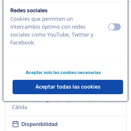
Redes sociales
Cookies que permiten un
Idioma
intercambio óptimo con redes
apagad
ence
Alemán
sociales como YouTube, Twitter y
Facebook.
Referencias
German Health Museum Dresden, Teach
First Deutschland, Irro Charter, Westlake,
signseeing
Aceptar solo las cookies necesarias
Aceptar todas las cookies
Voz
Comercial, Seguro, Empresarial, Amable,
Cálida
Disponibilidad