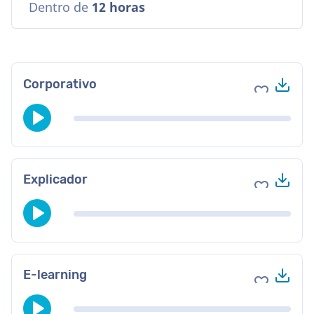
Dentro de
12 horas
Des
Corporativo
Agregar a 
Des
Explicador
Agregar a 
Des
E-learning
Agregar a 