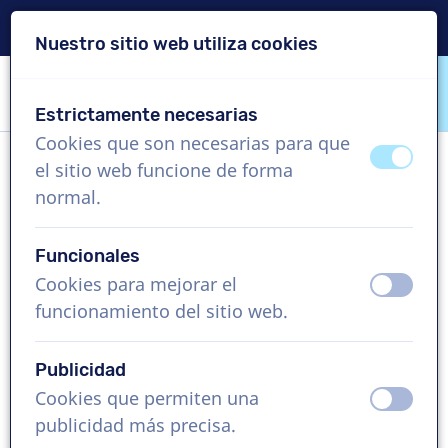
Entrega en 24 horas
Nuestro sitio web utiliza cookies
Saltar contenido
Saltar selección de idioma
Estrictamente necesarias
VoiceProductions
Cookies que son necesarias para que
apagad
ence
el sitio web funcione de forma
Stefanie
normal.
Mujer, Suiza
Funcionales
US$ 369,95
sin IVA
Cookies para mejorar el
apagad
ence
funcionamiento del sitio web.
Vídeo corporativo , 1 - 250 palabras
Crear proyecto
Publicidad
Cookies que permiten una
apagad
ence
Solicita una demo gratis
publicidad más precisa.