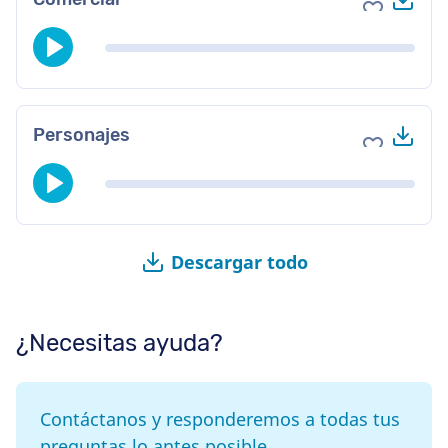
Agregar a 
Des
Personajes
Agregar a 
Descargar todo
¿Necesitas ayuda?
Contáctanos y responderemos a todas tus
preguntas lo antes posible.