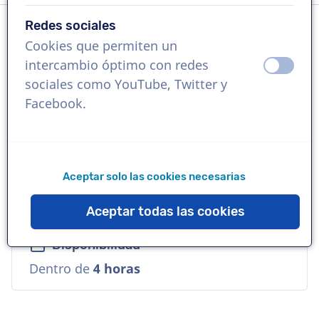
Redes sociales
Cookies que permiten un
Idioma
intercambio óptimo con redes
apagad
ence
Alemán
sociales como YouTube, Twitter y
Facebook.
Referencias
Lego, Mercedes Benz, McDonald's
Aceptar solo las cookies necesarias
Voz
Comercial, Joven, Natural, Urbana, Cool
Aceptar todas las cookies
Disponibilidad
Dentro de
4 horas