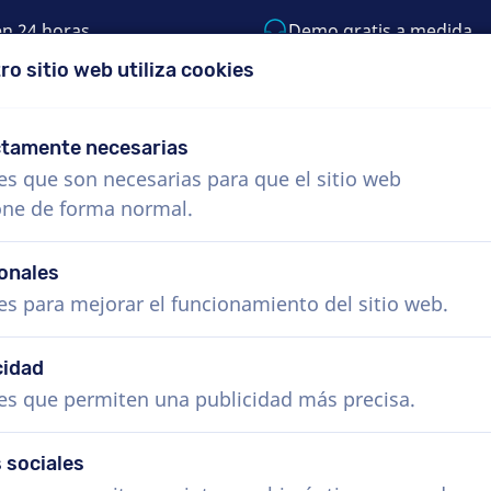
en 24 horas
Demo gratis a medida
ro sitio web utiliza cookies
 999-9119
support@voiceproductions.com
ctamente necesarias
es que son necesarias para que el sitio web
Menú
one de forma normal.
s
¿Cómo funciona?
Servicios
Noticias
onales
es para mejorar el funcionamiento del sitio web.
cidad
es que permiten una publicidad más precisa.
 sociales