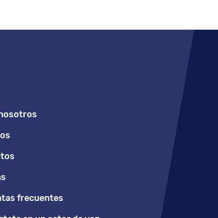
nosotros
ios
tos
as
tas frecuentes