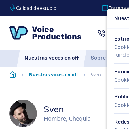
Calidad de estudio
Entrega 
Nuest
Saltar contenido
Saltar selección de idioma
VoiceProductions
1 (855)
Estri
Cooki
funci
Nuestras voces en off
Sobre nosotro
Funci
Página de inicio
Nuestras voces en off
Sven
Cooki
Publi
Cooki
Sven
Hombre, Chequia
Redes