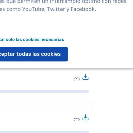
es que permiten un intercambio óptimo con redes
les como YouTube, Twitter y Facebook.
Descargar
Agregar a favoritos
ar solo las cookies necesarias
eptar todas las cookies
Descargar
Agregar a favoritos
Descargar
Agregar a favoritos