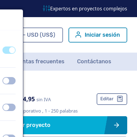
Expertos en proyectos complejos
ES - USD (US$)
Iniciar sesión
apagado
encendido
Preguntas frecuentes
Contáctanos
apagado
encendido
US$ 304,95
Editar
sin IVA
apagado
encendido
Vídeo corporativo , 1 - 250 palabras
Crear proyecto