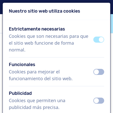
Entrega en 24 horas
Nuestro sitio web utiliza cookies
Saltar contenido
Saltar selección de idioma
Estrictamente necesarias
VoiceProductions
Cookies que son necesarias para que
apagad
ence
el sitio web funcione de forma
Thomas
normal.
Hombre, Alemania
Funcionales
US$ 369,95
sin IVA
Cookies para mejorar el
apagad
ence
funcionamiento del sitio web.
Vídeo corporativo , 1 - 250 palabras
Crear proyecto
Publicidad
Cookies que permiten una
apagad
ence
Solicita una demo gratis
publicidad más precisa.