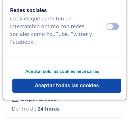
Redes sociales
Cookies que permiten un
Idioma
intercambio óptimo con redes
apagad
ence
Alemán
sociales como YouTube, Twitter y
Facebook.
Referencias
Toyota, CCleaner, LAVAZZA
Aceptar solo las cookies necesarias
Voz
Versátil, Empresarial, Cool, Amable, Cálida
Aceptar todas las cookies
Disponibilidad
Dentro de
24 horas